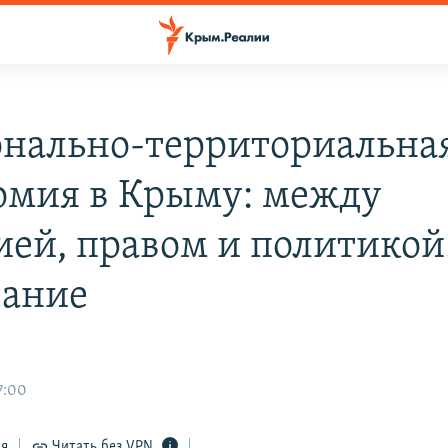
нально-территориальна
омия в Крыму: между
ией, правом и политикой
ание
7:00
ся
Читать без VPN