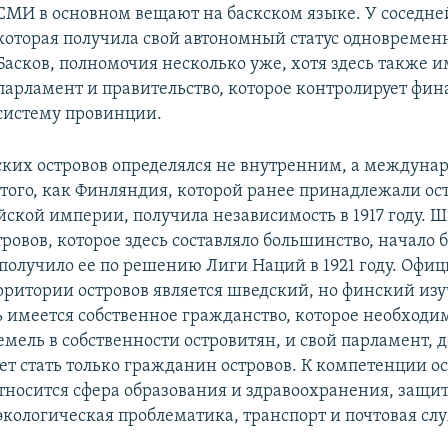
СМИ в основном вещают на баскском языке. У соседне
которая получила свой автономный статус одновремен
Басков, полномочия несколько уже, хотя здесь также и
парламент и правительство, которое контролирует фи
систему провинции.
ских островов определялся не внутренним, а междун
 того, как Финляндия, которой ранее принадлежали ост
йской империи, получила независимость в 1917 году. 
ровов, которое здесь составляло большинство, начало б
получило ее по решению Лиги Наций в 1921 году. Офи
рритории островов является шведский, но финский изу
ь имеется собственное гражданство, которое необходи
емель в собственности островитян, и свой парламент, 
ет стать только гражданин островов. К компетенции о
тносится сфера образования и здравоохранения, защи
экологическая проблематика, транспорт и почтовая слу