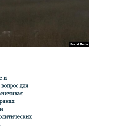
е и
вопрос для
раничивая
транах
ли
политических
.