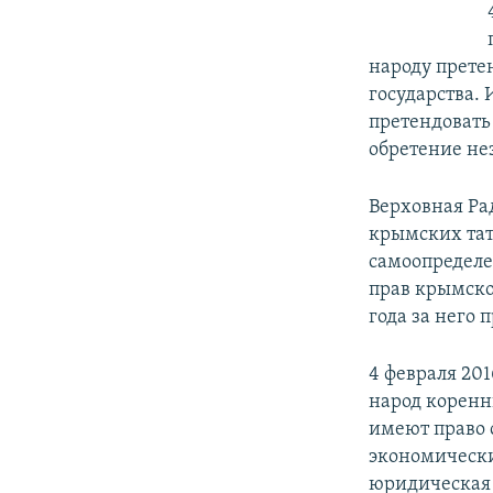
народу прете
государства.
претендовать
обретение не
Верховная Ра
крымских тат
самоопределе
прав крымскот
года за него 
4 февраля 20
народ коренн
имеют право 
экономически
юридическая 