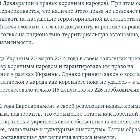
4 Декларации о правах коренных народов). При этом о
подчеркивается, что наличие этого права не позволяет
ндовать на нарушение территориальной целостности с
 Иными словами, согласно документу, коренные народы
 только на национально-территориальную автономию, 
зависимости.
да Украины 20 марта 2014 года в своем заявлении при
ар коренным народом и гарантировала им право на
ние в рамках Украины. Однако принять закон о восст
атарского народа как коренного пока не удалось – в а
проголосовало только 115 депутатов из 226 необходимых
16 года Европарламент в своей резолюции назвал крым
ым, подчеркнув, что «крымские татары как коренной
сохранять и укреплять свои собственные политические
е, социальные и культурные институты». Таким образ
составляющая для решения вопроса имеется.