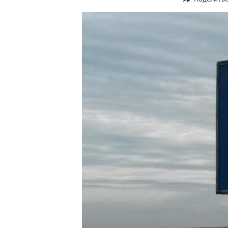
ПОБЕДИТЕЛЕЙ НЕ СУДЯТ?
КРЫМ.НЕПОКОРЕННЫЙ
ELIFBE
УКРАИНСКАЯ ПРОБЛЕМА КРЫМА