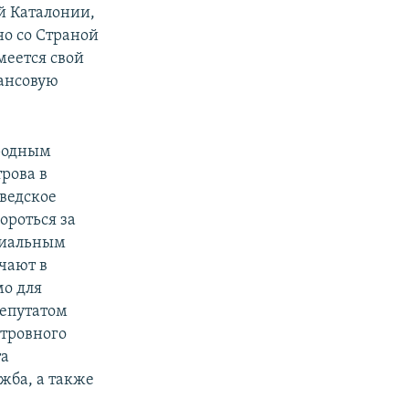
й Каталонии,
но со Страной
меется свой
нансовую
ародным
рова в
Шведское
ороться за
циальным
чают в
мо для
депутатом
стровного
та
жба, а также