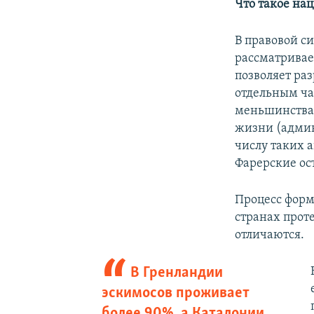
Что такое на
В правовой с
рассматривае
позволяет ра
отдельным ча
меньшинства,
жизни (админи
числу таких 
Фарерские ост
Процесс фор
странах прот
отличаются.
В Гренландии
эскимосов проживает
более 90%, а Каталонии