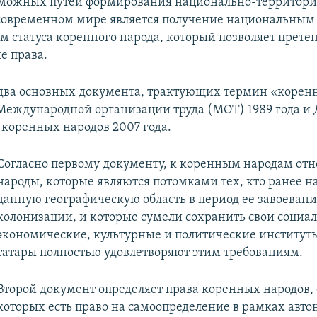
зможных путей формирования национально-территор
современном мире является получение национальным
 статуса коренного народа, который позволяет претен
е права.
 два основных документа, трактующих термин «корен
Международной организации труда (МОТ) 1989 года и
 коренных народов 2007 года.
Согласно первому документу, к коренным народам отн
народы, которые являются потомками тех, кто ранее н
данную географическую область в период ее завоевани
колонизации, и которые сумели сохранить свои социа
экономические, культурные и политические институт
татары полностью удовлетворяют этим требованиям.
Второй документ определяет права коренных народов,
которых есть право на самоопределение в рамках автон