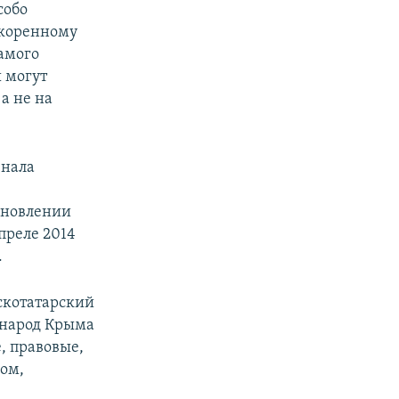
собо
 коренному
амого
 могут
а не на
знала
ановлении
преле 2014
.
скотатарский
 народ Крыма
, правовые,
ом,