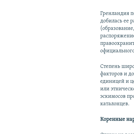
Гренландия по
добилась ее 
(образование
распоряжение
правоохранит
официального
Степень широ
факторов и д
единицей и ц
или этническ
эскимосов пр
каталонцев.
Коренные на