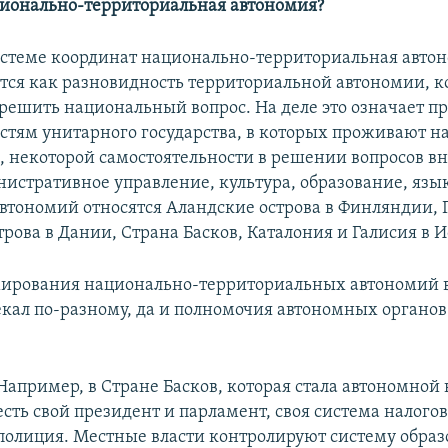
ционально-территориальная автономия?
истеме координат национально-территориальная авто
тся как разновидность территориальной автономии, к
зрешить национальный вопрос. На деле это означает п
стям унитарного государства, в которых проживают 
 некоторой самостоятельности в решении вопросов в
стративное управление, культура, образование, язык 
автономий относятся Аландские острова в Финляндии, 
рова в Дании, Страна Басков, Каталония и Галисия в 
мирования национально-территориальных автономий 
екал по-разному, да и полномочия автономных органов
Например, в Стране Басков, которая стала автономной в
есть свой президент и парламент, своя система налогов
полиция. Местные власти контролируют систему образ