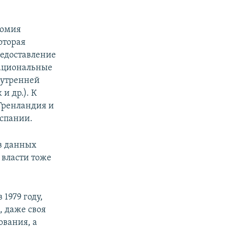
номия
оторая
редоставление
национальные
нутренней
и др.). К
Гренландия и
Испании.
в данных
 власти тоже
 1979 году,
, даже своя
ования, а