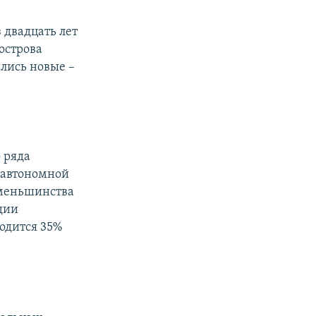
 двадцать лет
острова
ились новые –
с
 ряда
у автономной
 меньшинства
дии
одится 35%