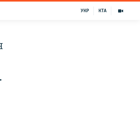
УКР
КТА
я
.