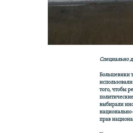
С
пециально д
Большевики т
использовали
того, чтобы р
политические
выбирали ино
национально-
прав национа