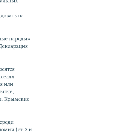
иальных
довать на
ные народы»
 Декларация
осятся
аселял
я или
льные,
ы. Крымские
 среди
омии (ст. 3 и