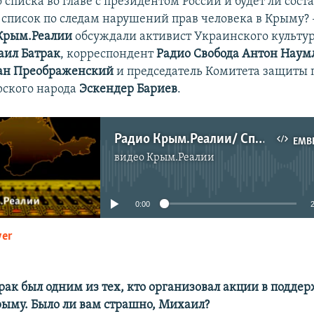
списка во главе с президентом России и будет ли сост
список по следам нарушений прав человека в Крыму? 
Крым.Реалии
обсуждали активист Украинского культу
ил Батрак
, корреспондент
Радио Свобода Антон Нау
ан Преображенский
и председатель Комитета защиты 
рского народа
Эскендер Бариев
.
Радио Крым.Реалии/ Список Савченко и Чийгоза. Будут ли санкции за политзаключенных
EMB
видео
Крым.Реалии
No media source currently available
0:00
yer
EMBED
рак был одним из тех, кто организовал акции в подд
рыму. Было ли вам страшно, Михаил?