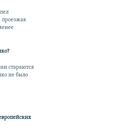
спел
, проезжая
 менее
нко?
Они стараются
нко не было
 европейских