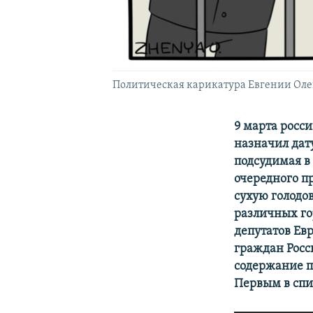
Политическая карикатура Евгении Ол
9 марта росс
назначил дату
подсудимая в 
очередного п
сухую голодо
различных го
депутатов Ев
граждан Росс
содержание п
Первым в спи