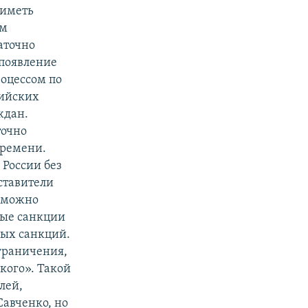
 иметь
им
аточно
 появление
роцессом по
сийских
ждан.
точно
времени.
 России без
ставители
озможно
ные санкции
ных санкций.
ограничения,
кого». Такой
лей,
авченко, но