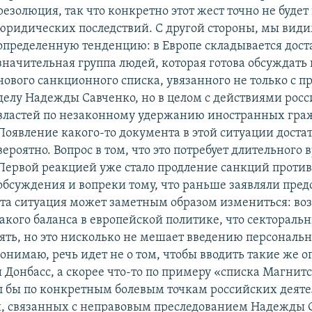
резолюция, так что конкретно этот жест точно не будет
юридических последствий. С другой стороны, мы вид
определенную тенденцию: в Европе складывается дост
значительная группа людей, которая готова обсуждать
нового санкционного списка, увязанного не только с п
делу Надежды Савченко, но в целом с действиями рос
властей по незаконному удержанию иностранных гра
Появление какого-то документа в этой ситуации доста
вероятно. Вопрос в том, что это потребует длительного 
Первой реакцией уже стало продление санкций против
обсуждения и вопреки тому, что раньше заявляли пред
эта ситуация может заметным образом измениться: в
акого баланса в европейской политике, что сектораль
ять, но это нисколько не мешает введению персональ
онимаю, речь идет не о том, чтобы вводить такие же 
 Донбасс, а скорее что-то по примеру «списка Магнитс
л бы по конкретным болевым точкам российских деяте
, связанных с неправовым преследованием Надежды С