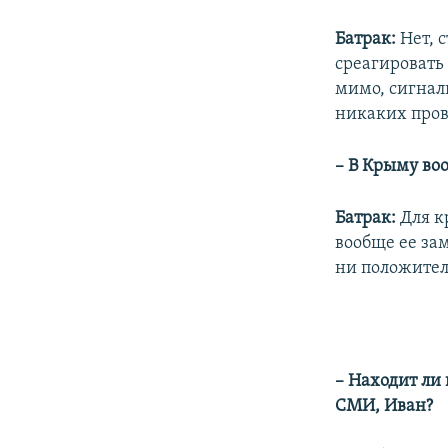
Батрак:
Нет, с
среагировать
мимо, сигнал
никаких пров
– В Крыму во
Батрак:
Для к
вообще ее за
ни положител
– Находит ли
СМИ, Иван?