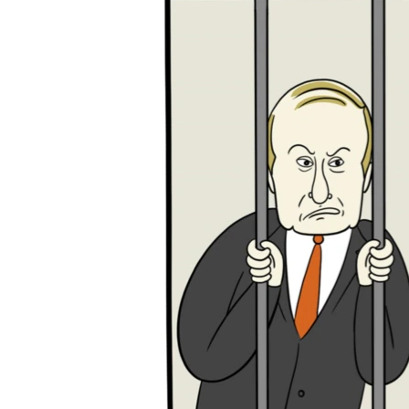
ПОБЕДИТЕЛЕЙ НЕ СУДЯТ?
КРЫМ.НЕПОКОРЕННЫЙ
ELIFBE
УКРАИНСКАЯ ПРОБЛЕМА КРЫМА