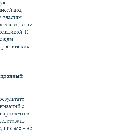
рую
писей под
м властям
осоюза, в том
политикой. К
дежды
х российских
нкционный
результате
низаций с
опарламент в
советовать
, письмо – не