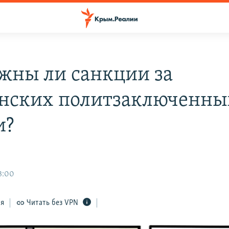
жны ли санкции за
нских политзаключенны
и?
3:00
ся
Читать без VPN