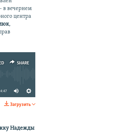
авлен
– в вечернем
рного центра
млюк
,
прав
ED
SHARE
24:47
Загрузить
SHARE
ержку Надежды