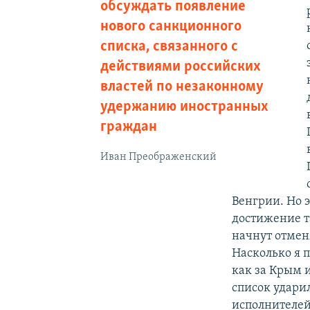
обсуждать появление
нового санкционного
списка, связанного с
действиями российских
властей по незаконному
удержанию иностранных
граждан
Иван Преображенский
Венгрии. Но 
достижение т
начнут отмен
Насколько я п
как за Крым и
список удари
исполнителей