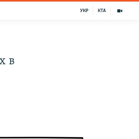
УКР
КТА
х в