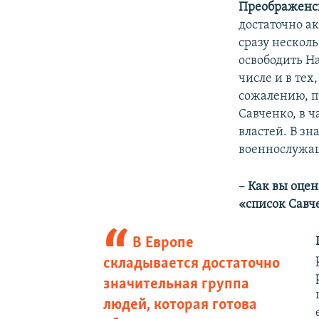
Преображенс
достаточно а
сразу нескол
освободить Н
числе и в тех
сожалению, п
Савченко, в 
властей. В з
военнослужащ
– Как вы оце
«список Савч
В Европе
складывается достаточно
значительная группа
людей, которая готова