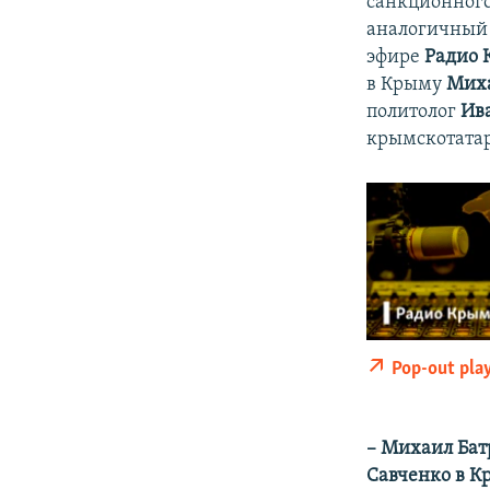
санкционного 
аналогичный 
эфире
Радио 
в Крыму
Миха
политолог
Ив
крымскотата
Pop-out pla
– Михаил Бат
Савченко в К