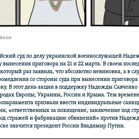
ейник
ийский суд по делу украинской военнослужащей Наде
 вынесения приговора на 21 и 22 марта. В своем после
который раз заявила, что абсолютно невиновна, а в сл
ромедления со стороны суда при вынесении приговора
вку. В этот день акции в поддержку Надежды Савченко
родах Европы, Украины, России и Крыма. Тем времене
ропарламента призвали ввести индивидуальные санкц
ии, «ответственных за похищение, заключение под ст
од стражей и фабрикацию обвинений» против Надежд
ске значится президент России Владимир Путин.