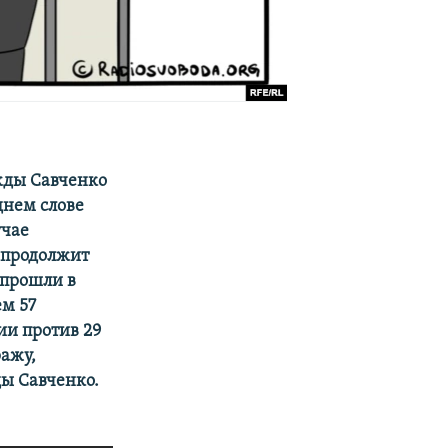
жды Савченко
днем слове
учае
 продолжит
 прошли в
м 57
ии против 29
ражу,
ы Савченко.