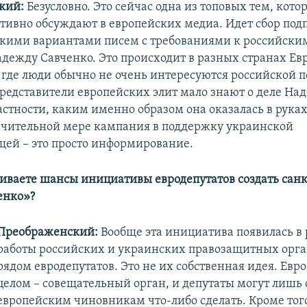
кий:
Безусловно. Это сейчас одна из топовых тем, кото
ктивно обсуждают в европейских медиа. Идет сбор под
ькими вариантами писем с требованиями к российски
адежду Савченко. Это происходит в разных странах Евр
, где люди обычно не очень интересуются российской 
редставители европейских элит мало знают о деле На
частности, каким именно образом она оказалась в рука
начительной мере кампания в поддержку украинской
ей – это просто информирование.
ниваете шансы инициативы евродепутатов создать са
енко»?
Преображенский:
Вообще эта инициатива появилась в 
работы российских и украинских правозащитных орга
рядом евродепутатов. Это не их собственная идея. Евр
целом – совещательный орган, и депутаты могут лишь 
европейским чиновникам что-либо сделать. Кроме того