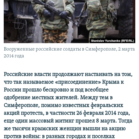
ПРИСОЕДИНЯЙТЕСЬ!
ПОБЕДИТЕЛЕЙ НЕ СУДЯТ?
КРЫМ.НЕПОКОРЕННЫЙ
ELIFBE
УКРАИНСКАЯ ПРОБЛЕМА КРЫМА
Все сайты RFE/RL
Вооруженные российские солдаты в Симферополе, 2 марта
2014 года
Российские власти продолжают настаивать на том,
что так называемое «присоединение» Крыма к
России прошло бескровно и под всеобщее
одобрение местных жителей. Между тем в
Симферополе, помимо известных февральских
акций протеста, в частности 26 февраля 2014 года,
еще один массовый митинг прошел 8 марта. Тогда
же тысячи крымских женщин вышли на акцию
против войны: в разных городах и поселках