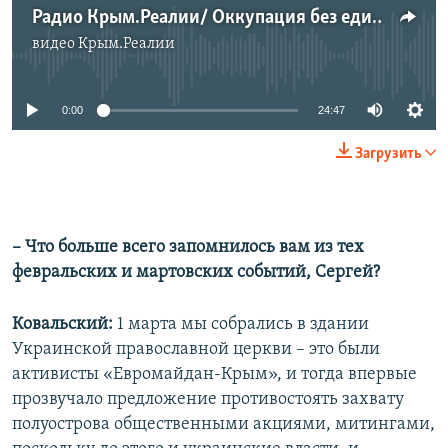
Радио Крым.Реалии/ Оккупация без единой жертвы? Кто пострадал в Крыму в феврале-марте 2014 года?
видео
Крым.Реалии
No media source currently available
0:00
24:47
Загрузить
– Что больше всего запомнилось вам из тех
февральских и мартовских событий, Сергей?
Ковальский:
1 марта мы собрались в здании
Украинской православной церкви – это были
активисты «Евромайдан-Крым», и тогда впервые
прозвучало предложение противостоять захвату
полуострова общественными акциями, митингами,