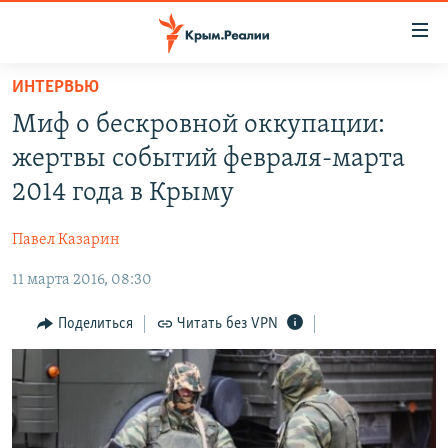
Доступность
ссылки
Вернуться
ИНТЕРВЬЮ
к
НОВОСТИ
Миф о бескровной оккупации:
основному
СПЕЦПРОЕКТЫ
содержанию
жертвы событий февраля-марта
ВОДА
Вернутся
ГРУЗ 200
2014 года в Крыму
к
ИСТОРИЯ
КАРТА ВОЕННЫХ ОБЪЕКТОВ КРЫМА
главной
Павел Казарин
ЕЩЕ
11 ЛЕТ ОККУПАЦИИ КРЫМА. 11 ИСТОРИЙ СОПРОТИВЛЕНИЯ
навигации
Вернутся
11 марта 2016, 08:30
РАДІО СВОБОДА
ИНТЕРАКТИВ
к
КАК ОБОЙТИ БЛОКИРОВКУ
ИНФОГРАФИКА
Поделиться
Читать без VPN
поиску
ТЕЛЕПРОЕКТ КРЫМ.РЕАЛИИ
Українською
СОВЕТЫ ПРАВОЗАЩИТНИКОВ
Qırımtatar
ПРОПАВШИЕ БЕЗ ВЕСТИ