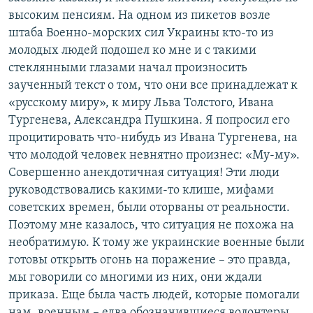
высоким пенсиям. На одном из пикетов возле
штаба Военно-морских сил Украины кто-то из
молодых людей подошел ко мне и с такими
стеклянными глазами начал произносить
заученный текст о том, что они все принадлежат к
«русскому миру», к миру Льва Толстого, Ивана
Тургенева, Александра Пушкина. Я попросил его
процитировать что-нибудь из Ивана Тургенева, на
что молодой человек невнятно произнес: «Му-му».
Совершенно анекдотичная ситуация! Эти люди
руководствовались какими-то клише, мифами
советских времен, были оторваны от реальности.
Поэтому мне казалось, что ситуация не похожа на
необратимую. К тому же украинские военные были
готовы открыть огонь на поражение – это правда,
мы говорили со многими из них, они ждали
приказа. Еще была часть людей, которые помогали
нам, военным – едва обозначившиеся волонтеры,