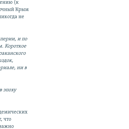
нению (к
точный Крым
никогда не
ерии, и по
м. Короткое
раканского
ходок,
риале, ни в
в эпоху
адемических
, что
 важно