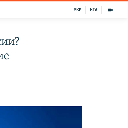
УКР
КТА
сии?
ие