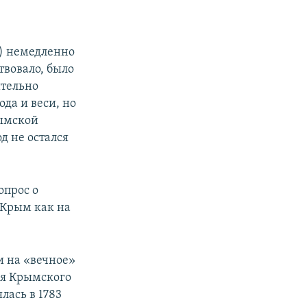
я) немедленно
твовало, было
ительно
да и веси, но
рымской
д не остался
опрос о
 Крым как на
и на «вечное»
ия Крымского
лась в 1783