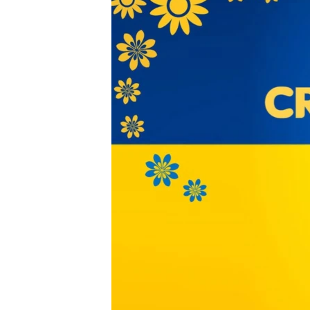
ПОБЕДИТЕЛЕЙ НЕ СУДЯТ?
КРЫМ.НЕПОКОРЕННЫЙ
ELIFBE
УКРАИНСКАЯ ПРОБЛЕМА КРЫМА