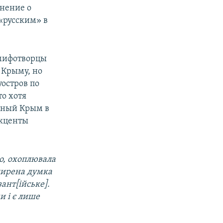
мнение о
«русским» в
 мифотворцы
 Крыму, но
уостров по
то хотя
чный Крым в
акценты
но, охоплювала
ширена думка
зант
[
ійське
]
.
и і є лише