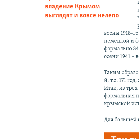
владение Крымом
выглядят и вовсе нелепо
весны 1918-го
немецкой и ф
формально 34
осени 1941 – в
Таким образо
й, т.е. 171 г
Итак, из трех
формальная п
крымской ис
Для большей 