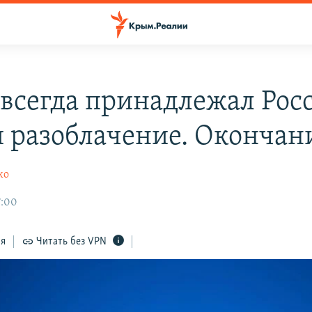
всегда принадлежал Рос
 разоблачение. Окончан
ко
7:00
ся
Читать без VPN