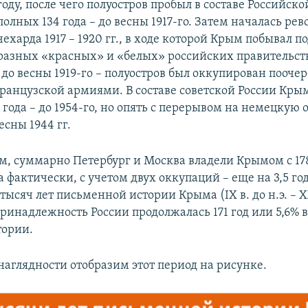
году, после чего полуостров пробыл в составе Российск
полных 134 года – до весны 1917-го. Затем началась р
чехарда 1917 – 1920 гг., в ходе которой Крым побывал 
разных «красных» и «белых» российских правительств.
 до весны 1919-го – полуостров был оккупирован пооче
ранцузской армиями. В составе советской России Кры
 года – до 1954-го, но опять с перерывом на немецкую
есны 1944 гг.
м, суммарно Петербург и Москва владели Крымом с 178
од, а фактически, с учетом двух оккупаций – еще на 3,5 г
 тысяч лет письменной истории Крыма (ІХ в. до н.э. – ХХ
ринадлежность России продолжалась 171 год или 5,6% 
тории.
наглядности отобразим этот период на рисунке.