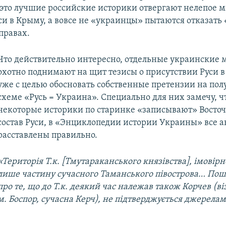
о это лучшие российские историки отвергают нелепое 
си в Крыму, а вовсе не «украинцы» пытаются отказать 
правах.
Что действительно интересно, отдельные украинские
охотно поднимают на щит тезисы о присутствии Руси в
уже с целью обосновать собственные претензии на пол
схеме «Русь = Украина». Специально для них замечу, ч
некоторые историки по старинке «записывают» Восто
состав Руси, в «Энциклопедии истории Украины» все 
расставлены правильно.
«Територія Т.к.
[
Тмутараканського князівства
]
, імовір
лише частину сучасного Таманського півострова… По
про те, що до Т.к. деякий час належав також Корчев (ві
м. Боспор, сучасна Керч), не підтверджується джерелам