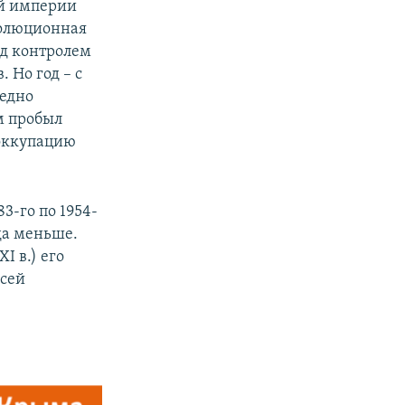
ой империи
еволюционная
под контролем
 Но год – с
редно
м пробыл
 оккупацию
3-го по 1954-
ода меньше.
І в.) его
всей