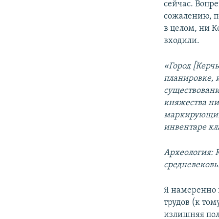
сейчас. Вопр
сожалению, п
в целом, ни К
входили.
«Город [Керчь
планировке, 
существовани
княжества ни
маркирующих 
инвентаре кл
Археология: 
средневеков
Я намеренно 
трудов (к том
излишняя пол