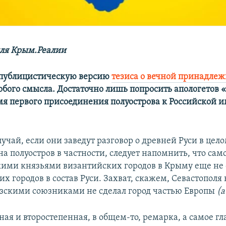
ля Крым.Реалии
 публицистическую версию
тезиса о вечной принадле
обого смысла. Достаточно лишь попросить апологето
мя первого присоединения полуострова к Российской и
случай, если они заведут разговор о древней Руси в це
а полуостров в частности, следует напомнить, что само
кими князьями византийских городов в Крыму еще не 
х городов в состав Руси. Захват, скажем, Севастополя в
зскими союзниками не сделал город частью Европы
(а
ная и второстепенная, в общем-то, ремарка, а самое гл