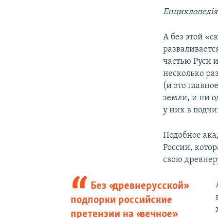
Енциклопедія і
А без этой «
разваливаетс
частью Руси 
несколько ра
(и это главн
земли, и ни 
у них в подч
Подобное ака
России, кото
свою древнер
Без «древнерусской»
подпорки российские
претензии на «вечное»