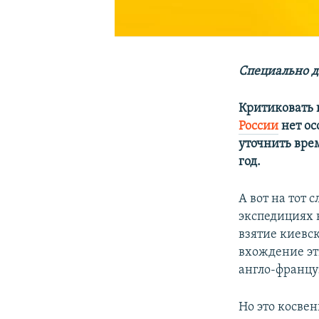
Специально д
Критиковать
России
нет ос
уточнить вре
год.
А вот на тот 
экспедициях н
взятие киевс
вхождение эти
англо-францу
Но это косвен