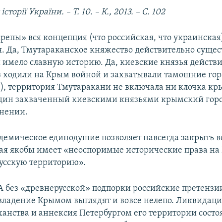
сторії України. – Т. 10. – К., 2013. – С. 102
скрепы» вся концепция (что российская, что украинска
я. Да, Тмутараканское княжество действительно сущес
и имело славную историю. Да, киевские князья действ
з ходили на Крым войной и захватывали тамошние горо
ое), территория Тмутаракани не включала ни клочка к
один захваченный киевскими князьями крымский горо
инении.
демическое единодушие позволяет навсегда закрыть в
рая якобы имеет «неоспоримые исторические права на
усскую территорию».
А без «древнерусской» подпорки российские претензи
владение Крымом выглядят и вовсе нелепо. Ликвидац
ханства и аннексия Петербургом его территории состоя