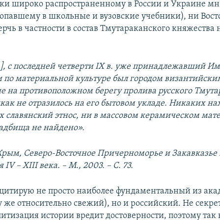
еки широко распространенному в России и Украине м
опавшему в школьные и вузовские учебники), ни Вос
ерчь в частности в состав Тмутараканского княжества 
], с последней четверти
IX
в. уже принадлежавший Имп
и по материальной культуре был городом византийски
е на противоположном берегу пролива русского Тмута
как не отразилось на его бытовом укладе. Никаких на
славянский этнос, ни в массовом керамическом мате
адбища не найдено».
Крым, Северо-Восточное Причерноморье и Закавказье 
ья
IV
–
XIII
века. – М., 2003. – С. 73.
цитирую не просто наиболее фундаментальный из ак
у же относительно свежий), но и российский. Не секрет
итизация истории вредит достоверности, поэтому так