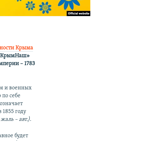
жности Крыма
в «КрымНаш»
мперии – 1783
лом и военных
 по себе
означает
 1855 году
 жаль – авт.)
.
авное будет