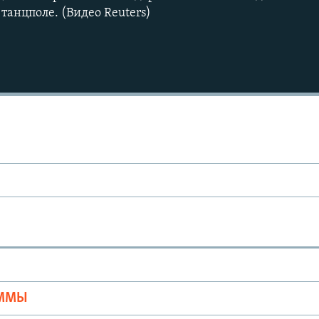
танцполе. (Видео Reuters)
Ы
АММЫ