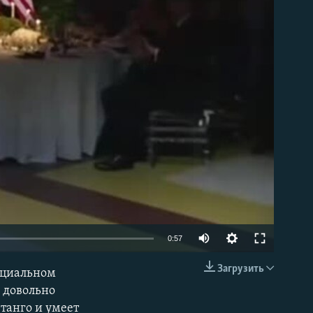
able
0:57
Загрузить
ициальном
EMBED
 довольно
танго и умеет