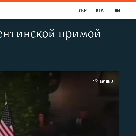
УКР
КТА
гентинской примой
EMBED