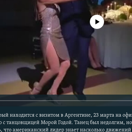
No media source currently avail
ый находится с визитом в Аргентине, 23 марта на оф
о с танцовщицей Морой Годой. Танец был недолгим, но
, что американский лидер знает насколько движений 