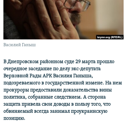
ПРИСОЕДИНЯЙТЕСЬ!
ПОБЕДИТЕЛЕЙ НЕ СУДЯТ?
КРЫМ.НЕПОКОРЕННЫЙ
ELIFBE
УКРАИНСКАЯ ПРОБЛЕМА КРЫМА
Все сайты RFE/RL
Василий Ганыш
В Днепровском районном суде 29 марта прошло
очередное заседание по делу экс-депутата
Верховной Рады АРК Василия Ганыша,
подозреваемого в государственной измене. На нем
прокуроры предоставили доказательства вины
политика, собранные следствием. А сторона
защита привела свои доводы в пользу того, что
обвиняемый всегда занимал проукраинскую
позицию.