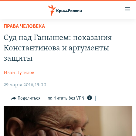
Доступность
ссылки
Вернуться
ПРАВА ЧЕЛОВЕКА
к
НОВОСТИ
Суд над Ганышем: показания
основному
СПЕЦПРОЕКТЫ
содержанию
Константинова и аргументы
ВОДА
Вернутся
ГРУЗ 200
защиты
к
ИСТОРИЯ
КАРТА ВОЕННЫХ ОБЪЕКТОВ КРЫМА
главной
Иван Путилов
ЕЩЕ
11 ЛЕТ ОККУПАЦИИ КРЫМА. 11 ИСТОРИЙ СОПРОТИВЛЕНИЯ
навигации
Вернутся
29 марта 2016, 19:00
РАДІО СВОБОДА
ИНТЕРАКТИВ
к
КАК ОБОЙТИ БЛОКИРОВКУ
ИНФОГРАФИКА
Поделиться
Читать без VPN
поиску
ТЕЛЕПРОЕКТ КРЫМ.РЕАЛИИ
Українською
СОВЕТЫ ПРАВОЗАЩИТНИКОВ
Qırımtatar
ПРОПАВШИЕ БЕЗ ВЕСТИ