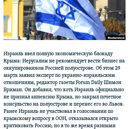
ПРИСОЕДИНЯЙТЕСЬ!
ПОБЕДИТЕЛЕЙ НЕ СУДЯТ?
КРЫМ.НЕПОКОРЕННЫЙ
ELIFBE
УКРАИНСКАЯ ПРОБЛЕМА КРЫМА
Все сайты RFE/RL
Израиль ввел полную экономическую блокаду
Крыма: Иерусалим не рекомендует вести бизнес на
оккупированном Россией полуострове. Об этом 29
марта заявил эксперт по украино-израильским
отношениям, редактор газеты Forum Daily Шимон
Бриман. Он добавил, что хоть Израиль официально
не признал аннексию Крыма, но закрыл почетное
консульство на полуострове и перенес его во Львов.
Ранее Израиль не участвовал в голосовании по
крымскому вопросу в ООН, отказывался открыто
критиковать Россию, но в то же время разными