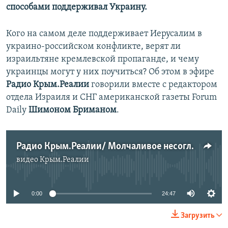
способами поддерживал Украину.
Кого на самом деле поддерживает Иерусалим в
украино-российском конфликте, верят ли
израильтяне кремлевской пропаганде, и чему
украинцы могут у них поучиться? Об этом в эфире
Радио Крым.Реалии
говорили вместе с редактором
отдела Израиля и СНГ американской газеты Forum
Daily
Шимоном Бриманом
.
Радио Крым.Реалии/ Молчаливое несогласие. Как Израиль воспринимает политику Кремля?
видео
Крым.Реалии
No media source currently available
0:00
24:47
Загрузить