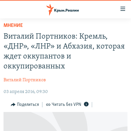
Доступность
ссылки
Вернуться
МНЕНИЕ
к
НОВОСТИ
Виталий Портников: Кремль,
основному
СПЕЦПРОЕКТЫ
содержанию
«ДНР», «ЛНР» и Абхазия, которая
ВОДА
Вернутся
ГРУЗ 200
ждет оккупантов и
к
ИСТОРИЯ
КАРТА ВОЕННЫХ ОБЪЕКТОВ КРЫМА
оккупированных
главной
ЕЩЕ
11 ЛЕТ ОККУПАЦИИ КРЫМА. 11 ИСТОРИЙ СОПРОТИВЛЕНИЯ
навигации
Виталий Портников
Вернутся
РАДІО СВОБОДА
ИНТЕРАКТИВ
к
03 апреля 2016, 09:30
КАК ОБОЙТИ БЛОКИРОВКУ
ИНФОГРАФИКА
поиску
Поделиться
Читать без VPN
ТЕЛЕПРОЕКТ КРЫМ.РЕАЛИИ
Українською
СОВЕТЫ ПРАВОЗАЩИТНИКОВ
Qırımtatar
ПРОПАВШИЕ БЕЗ ВЕСТИ