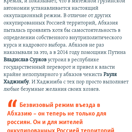
Кремля, и показывает, что в мятежной грузинской
автономии устанавливается настоящий
оккупационный режим. В отличие от других
оккупированных Россией территорий, Абхазия
пыталась проявлять хотя бы самостоятельность в
определении собственного внутриполитического
курса и кадрового выбора. Абхазов не раз
наказывали за это, а в 2014 году помощник Путина
Владислав Сурков
устроил в республике
государственный переворот и привел к власти
крайне непопулярного у абхазов чекиста
Рауля
Хаджимбу
. И Хаджимба с тех пор просто выполняет
любые безумные желания своих хозяев.
Безвизовый режим въезда в
Абхазию – он теперь не только для
россиян. Он и для жителей
оккупированных Россией территорий