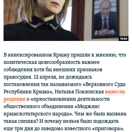
ПРИСОЕДИНЯЙТЕСЬ!
ПОБЕДИТЕЛЕЙ НЕ СУДЯТ?
КРЫМ.НЕПОКОРЕННЫЙ
ELIFBE
УКРАИНСКАЯ ПРОБЛЕМА КРЫМА
Все сайты RFE/RL
В аннексированном Крыму пришли к мнению, что
политическая целесообразность важнее
соблюдения хотя бы внешних признаков
правосудия. 12 апреля, не дожидаясь
постановления так называемого «Верховного Суда
Республики Крыма», Наталья Поклонская
вынесла
решение
о «приостановлении деятельности
общественного объединения «Меджлис
крымскотатарского народа». Чем же была вызвана
такая спешка? И почему нельзя было подождать
еще три дня до заведомо известного «приговора».