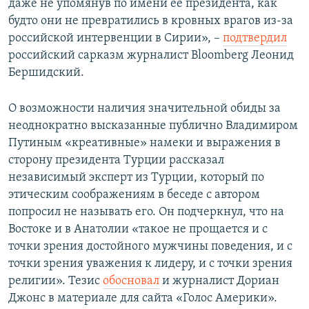
даже не упомянув по имени ее президента, как
будто они не превратились в кровных врагов из-за
российской интервенции в Сирии», –
подтвердил
российский сарказм журналист Bloomberg Леонид
Бершидский.
О возможности наличия значительной обиды за
неоднократно высказанные публично Владимиром
Путиным «креативные» намеки и выражения в
сторону президента Турции рассказал
независимый эксперт из Турции, который по
этическим соображениям в беседе с автором
попросил не называть его. Он подчеркнул, что на
Востоке и в Анатолии «такое не прощается и с
точки зрения достойного мужчины поведения, и с
точки зрения уважения к лидеру, и с точки зрения
религии». Тезис
обосновал
и журналист Дориан
Джонс в материале для сайта «Голос Америки».