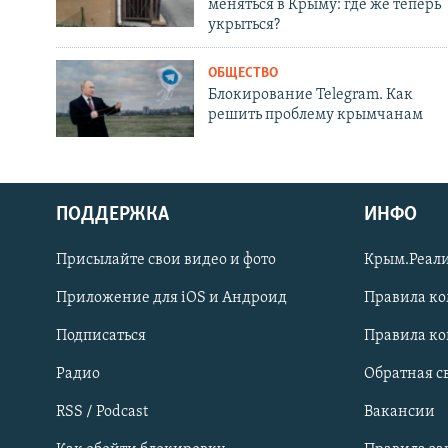
меняться в Крыму: где же теперь
укрыться?
ОБЩЕСТВО
Блокирование Telegram. Как
решить проблему крымчанам
ПОДДЕРЖКА
ИНФО
Українською
Присылайте свои видео и фото
Крым.Реали
Qırımtatar
Приложение для iOS и Андроид
Правила к
Подписаться
Правила к
ПРИСОЕДИНЯЙТЕСЬ!
Радио
Обратная с
RSS / Podcast
Вакансии