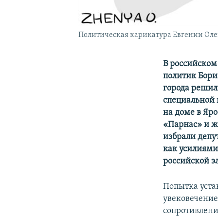
Политическая карикатура Евгении Ол
В российском
политик Бори
города решил
специальной 
на доме в Яр
«Парнас» и ж
избрали депут
как усилиями
российской э
Попытка уста
увековечение
сопротивлени