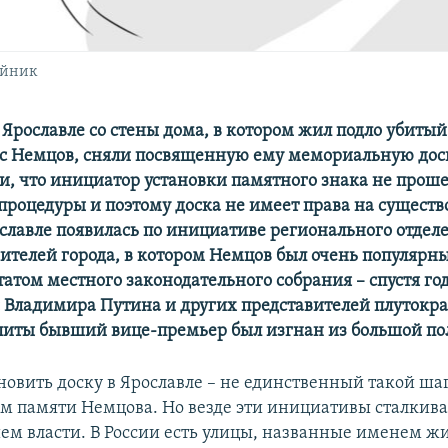
ейник
 Ярославле со стены дома, в котором жил подло убиты
с Немцов, сняли посвященную ему мемориальную доск
и, что инициатор установки памятного знака не прош
процедуры и поэтому доска не имеет права на существ
ославле появилась по инициативе регионального отдел
ителей города, в котором Немцов был очень популярн
атом местного законодательного собрания – спустя год
 Владимира Путина и других представителей плутокр
литы бывший вице-премьер был изгнан из большой по
новить доску в Ярославле – не единственный такой шаг
м памяти Немцова. Но везде эти инициативы сталкива
ем власти. В России есть улицы, названные именем жи