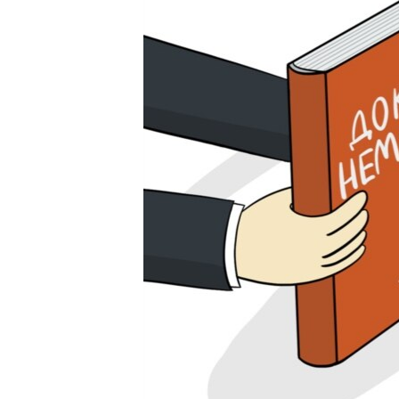
ПОБЕДИТЕЛЕЙ НЕ СУДЯТ?
КРЫМ.НЕПОКОРЕННЫЙ
ELIFBE
УКРАИНСКАЯ ПРОБЛЕМА КРЫМА