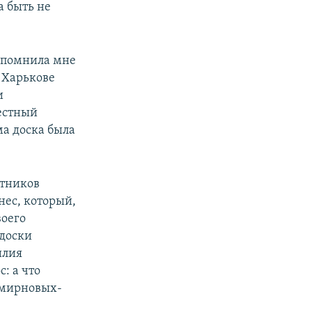
а быть не
напомнила мне
в Харькове
и
естный
ма доска была
атников
нес, который,
воего
 доски
илия
: а что
 смирновых-