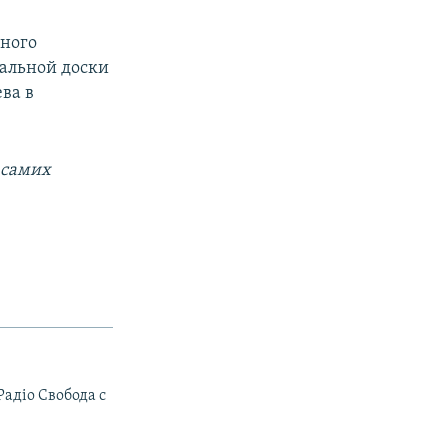
ьного
иальной доски
ва в
 самих
Радiо Свобода с