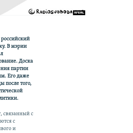
й российский
у. В мэрии
ел
ование. Доска
ения партии
ым. Его даже
ы после того,
атической
литики.
, связанный с
ются с
вого и