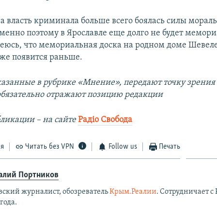
на власть криминала больше всего боялась силы морал
Именно поэтому в Ярославле еще долго не будет мемор
еюсь, что мемориальная доска на родном доме Шевеле
 же появится раньше.
казанные в рубрике «Мнение», передают точку зрения
 обязательно отражают позицию редакции
ликации – на сайте
Радіо Свобода
ся
Читать без VPN
Follow us
Печать
алий Портников
вский журналист, обозреватель
Крым.Реалии
. Сотрудничает с 
 года.