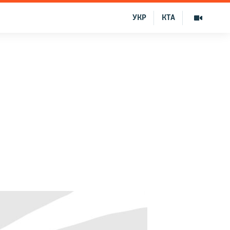
УКР
КТА