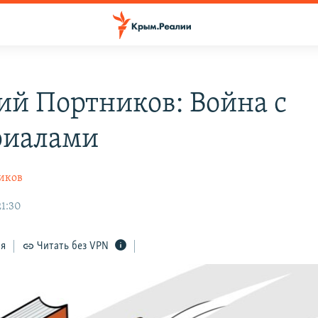
ий Портников: Война с
риалами
иков
21:30
ся
Читать без VPN