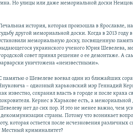
тина. Но улицы или даже мемориальной доски Немцов
Печальная история, которая произошла в Ярославле, 
судьбу другой мемориальной доски. Когда в 2013 году 
установили мемориальную доску, посвященную памят
выдающегося украинского ученого Юрия Шевелева, м
городской совет принял решение о ее демонтаже. А са
варварски уничтожена «неизвестными».
С памятью о Шевелеве воевал один из ближайших сор
Януковича – одиозный харьковский мэр Геннадий Кер
как известно, сохранил власть в городе и после краха с
покровителя. Кернес в Харькове есть, а мемориальной
Шевелеву нет до сих пор. И это не менее важно, чем ус
 декоммунизации страны. Потому что возникает вопрос
тоту, которая остается после исчезновения различных
? Местный криминалитет?