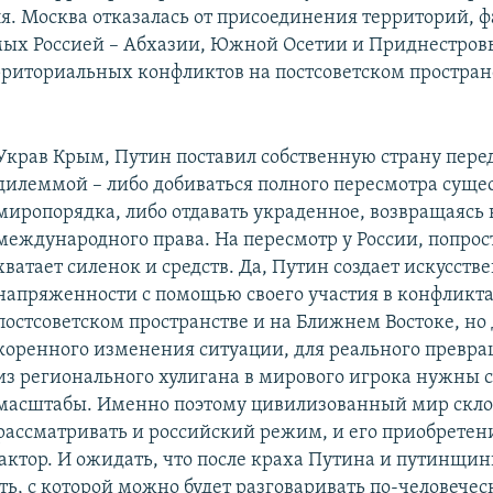
ля. Москва отказалась от присоединения территорий, 
ых Россией – Абхазии, Южной Осетии и Приднестровья
рриториальных конфликтов на постсоветском простран
Украв Крым, Путин поставил собственную страну пере
дилеммой – либо добиваться полного пересмотра сущ
миропорядка, либо отдавать украденное, возвращаясь 
международного права. На пересмотр у России, попрост
хватает силенок и средств. Да, Путин создает искусств
напряженности с помощью своего участия в конфликта
постсоветском пространстве и на Ближнем Востоке, но 
коренного изменения ситуации, для реального превр
из регионального хулигана в мирового игрока нужны 
масштабы. Именно поэтому цивилизованный мир скл
рассматривать и российский режим, и его приобретен
ктор. И ожидать, что после краха Путина и путинщин
ть, с которой можно будет разговаривать по-человечес