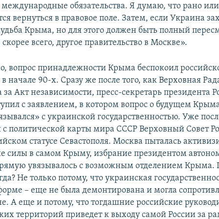
 международные обязательства. Я думаю, что рано или
ся вернуться в правовое поле. Затем, если Украина зах
судьба Крыма, но для этого должен быть полный перес
скорее всего, другое правительство в Москве».
о, вопрос принадлежности Крыма беспокоил российск
 в начале 90-х. Сразу же после того, как Верховная Ра
а за Акт независимости, пресс-секретарь президента 
упил с заявлением, в котором вопрос о будущем Крыма
вязывался» с украинской государственностью. Уже посл
 с политической карты мира СССР Верховный Совет Ро
сийском статусе Севастополя. Москва пыталась активиз
е силы в самом Крыму, избрание президентом автон
рямую увязывалось с возможным отделением Крыма. П
да? Не только потому, что украинская государственност
 форме – еще не была демонтирована и могла сопротив
не. А еще и потому, что тогдашние российские руковод
ужих территорий приведет к выходу самой России за р