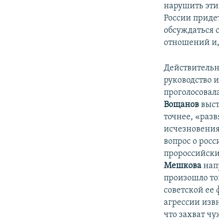
нарушить эти
России придет
обсуждаться 
отношений и, 
Действительн
руководство и
проголосовал
Вощанов
выст
точнее, «раз
исчезновения
вопрос о рос
пророссийски
Мешкова
нап
произошло тог
советской ее
агрессии изв
что захват ч