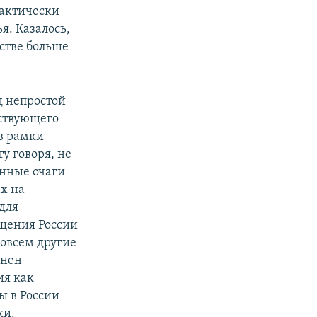
фактически
. Казалось,
стве больше
д непростой
ествующего
в рамки
у говоря, не
енные очаги
х на
для
ащения России
совсем другие
онен
ия как
ы в России
ки.