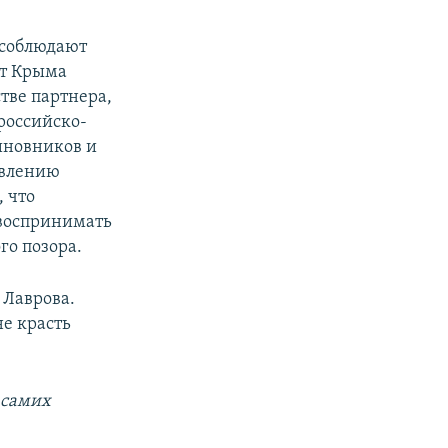
 соблюдают
от Крыма
тве партнера,
 российско-
иновников и
овлению
 что
 воспринимать
го позора.
 Лаврова.
не красть
 самих