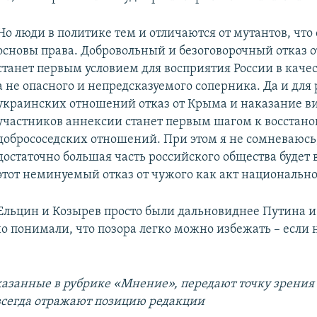
Но люди в политике тем и отличаются от мутантов, что
основы права. Добровольный и безоговорочный отказ 
станет первым условием для восприятия России в качес
а не опасного и непредсказуемого соперника. Да и для
украинских отношений отказ от Крыма и наказание в
участников аннексии станет первым шагом к восстан
добрососедских отношений. При этом я не сомневаюсь,
достаточно большая часть российского общества будет
этот неминуемый отказ от чужого как акт национально
Ельцин и Козырев просто были дальновиднее Путина и
о понимали, что позора легко можно избежать – если 
казанные в рубрике «Мнение», передают точку зрения
 всегда отражают позицию редакции