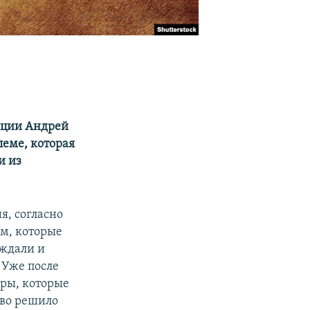
ации Андрей
леме, которая
и из
я, согласно
ам, которые
уждали и
 Уже после
ры, которые
тво решило