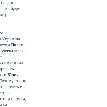
 поздно
очет, будет
мотр
ое
да Украины
России
Павел
 увязывался –
е
ссии ставил
ировать
омии
Юрия
очему это не
ь – пусть и в
ляться
ители поняли,
амки