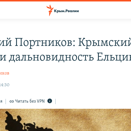
ий Портников: Крымски
 и дальновидность Ельци
иков
14:30
ся
Читать без VPN