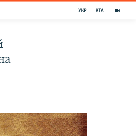
УКР
КТА
й
на