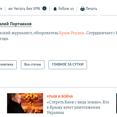
ся
Читать без VPN
Follow us
Печать
алий Портников
вский журналист, обозреватель
Крым.Реалии
. Сотрудничает с 
 года.
олитика
Все статьи
ГЛАВНОЕ ЗА СУТКИ
КРЫМ И ВОЙНА
«Стереть Киев с лица земли». Кто
в Крыму хочет уничтожения
Украины