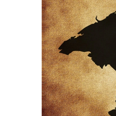
ПОБЕДИТЕЛЕЙ НЕ СУДЯТ?
КРЫМ.НЕПОКОРЕННЫЙ
ELIFBE
УКРАИНСКАЯ ПРОБЛЕМА КРЫМА