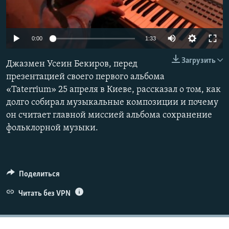
ПРИСОЕДИНЯЙТЕСЬ!
ПОБЕДИТЕЛЕЙ НЕ СУДЯТ?
КРЫМ.НЕПОКОРЕННЫЙ
0:00
1:33
ELIFBE
Загрузить
Джазмен Усеин Бекиров, перед
УКРАИНСКАЯ ПРОБЛЕМА КРЫМА
презентацией своего первого альбома
Все сайты RFE/RL
«Taterrium» 25 апреля в Киеве, рассказал о том, как
долго собирал музыкальные композиции и почему
он считает главной миссией альбома сохранение
фольклорной музыки.
Поделиться
Читать без VPN