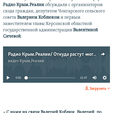
Радио Крым.Реалии
обсуждали с организатором
схода граждан, депутатом Чонгарского сельского
совета
Валерием Коблюком
и первым
заместителем главы Херсонской областной
государственной администрации
Валентиной
Сичевой
.
Радио Крым.Реалии/ Откуда растут «ноги» у «Херсонской народной республики»
видео
Крым.Реалии
No media source currently available
0:00
21:47
Загрузить
– С нами на связи Валерий Коблюк. Валерий, по