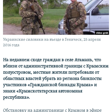
ПРИСОЕДИНЯЙТЕСЬ!
ПОБЕДИТЕЛЕЙ НЕ СУДЯТ?
КРЫМ.НЕПОКОРЕННЫЙ
ELIFBE
УКРАИНСКАЯ ПРОБЛЕМА КРЫМА
Все сайты RFE/RL
Украинские силовики на въезде в Геническ, 25 апреля
2016 года
На недавнем сходе граждан в селе Атамань, что
вблизи от административной границы с Крымским
полуостровом, местные жители потребовали от
областных властей убрать из региона блокпосты
участников «Гражданской блокады Крыма» и
знаки «Крымскотатарская автономная
республика». ​
Обстановку на админгранице с Крымом в эфире