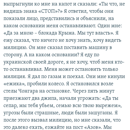
выпрыгнули ко мне на капот и сказали: «Ты что, не
видишь знака «СТОП»?» Я ответил, чтобы они
показали лицо, представились и объяснили, на
каком основании меня останавливают. Один мне:
«Да за мною – блокада Крыма. Мы тут власть». Я
ему сказал, что ничего не хочу знать, хочу видеть
милицию. Он мне сказал поставить машину в
сторону. А на каком основании? Я еду по
украинской своей дороге, я не хочу, чтоб меня кто-
то останавливал. Меня может остановить только
милиция. Я дал по газам и поехал. Они мне кинули
«ежика», пробили колесо. Я остановился возле
стелы Чонгара на остановке. Через пять минут
приезжают два джипа, начали угрожать: «Да ты
сепар, мы тебя убьем, семью всю твою вырежем»,
угрозы были страшные, люди были зашуганы. Я
после этого вызвал милицию, но мне сказали, что
это далеко ехать, езжайте на пост «Азов». Мы