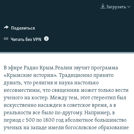
ПРИСОЕДИНЯЙТЕСЬ!
ПОБЕДИТЕЛЕЙ НЕ СУДЯТ?
Загрузить
КРЫМ.НЕПОКОРЕННЫЙ
ELIFBE
Поделиться
УКРАИНСКАЯ ПРОБЛЕМА КРЫМА
Читать без VPN
Все сайты RFE/RL
В эфире Радио Крым.Реалии звучит программа
«Крымские истории». Традиционно принято
думать, что религия и наука настолько
несовместимы, что священник может только вести
ученого на костер. Между тем, этот стереотип был
искусственно насажден в советское время, а в
реальности все было по-другому. Например, в
период с 500 по 1800 год абсолютное большинство
ученых на западе имели богословское образование