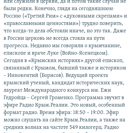
или служили в церкви, да и потом такие случаи не
были редки. Конечно, глядя на сегодняшнюю
Россию («Третий Рим» с «духовными скрепами» и
«православными ценностями») трудно поверить,
что когда-то дела обстояли иначе, но это так. Даже
в России церковь не всегда стояла на пути
прогресса. Недавно мы говорили о крымчанине,
епископе и враче Луке (Войно-Ясенецком).
Сегодня в «Крымских историях» другой епископ,
связанный с Крымом, бывший также и историком
– Иннокентий (Борисов). Ведущий проекта
крымский ученый, кандидат исторических наук,
лауреат Международного конкурса им. Ежи
Гедройца – Сергей Громенко. Программа звучит в
эфире Радио Крым.Реалии. Это новый, особенный
формат радио. Время эфира: 18:50 – 19:00. Эфир
можно слушать на сайте Крым.Реалии, а также на
средних волнах на частоте 549 килогерц. Радио