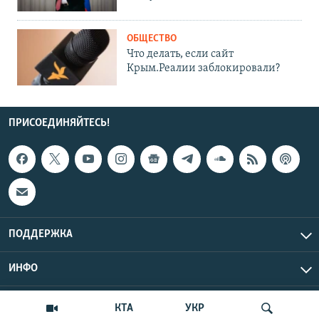
ОБЩЕСТВО
Что делать, если сайт
Крым.Реалии заблокировали?
ПРИСОЕДИНЯЙТЕСЬ!
ПОДДЕРЖКА
ИНФО
UTC+3
Copyright Крым.Реалии, 2026 | Все права защищены.
КТА
УКР