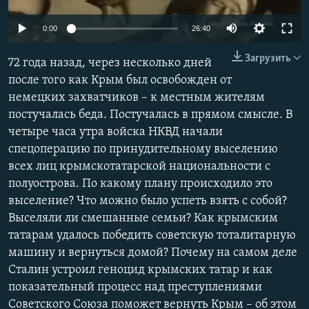
ПРИСОЕДИНЯЙТЕСЬ!
ПОБЕДИТЕЛЕЙ НЕ СУДЯТ?
0:00
26:40
КРЫМ.НЕПОКОРЕННЫЙ
Загрузить
72 года назад, через несколько дней
ELIFBE
после того как Крым был освобожден от
УКРАИНСКАЯ ПРОБЛЕМА КРЫМА
немецких захватчиков – к местным жителям
Все сайты RFE/RL
постучалась беда. Постучалась в прямом смысле. В
четыре часа утра войска НКВД начали
спецоперацию по принудительному выселению
всех лиц крымскотатарской национальности с
полуострова. По какому плану происходило это
выселение? Что можно было успеть взять с собой?
Выселяли ли смешанные семьи? Как крымским
татарам удалось победить советскую тоталитарную
машину и вернуться домой? Почему на самом деле
Сталин устроил геноцид крымских татар и как
показательный процесс над преступлениями
Советского Союза поможет вернуть Крым – об этом