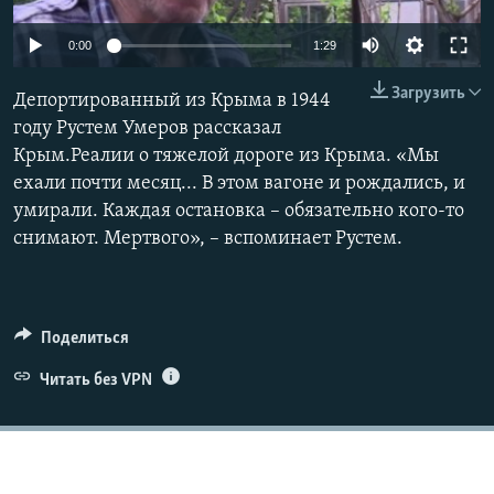
ПРИСОЕДИНЯЙТЕСЬ!
ПОБЕДИТЕЛЕЙ НЕ СУДЯТ?
0:00
1:29
КРЫМ.НЕПОКОРЕННЫЙ
Загрузить
Депортированный из Крыма в 1944
ELIFBE
году Рустем Умеров рассказал
УКРАИНСКАЯ ПРОБЛЕМА КРЫМА
Крым.Реалии о тяжелой дороге из Крыма. «Мы
Все сайты RFE/RL
ехали почти месяц... В этом вагоне и рождались, и
умирали. Каждая остановка – обязательно кого-то
снимают. Мертвого», – вспоминает Рустем.
Поделиться
Читать без VPN