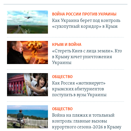
ВОЙНА РОССИИ ПРОТИВ УКРАИНЫ
Как Украина берет под контроль
«сухопутный коридор» в Крым
КРЫМ И ВОЙНА
«Стереть Киев с лица земли». Кто
в Крыму хочет уничтожения
Украины
ОБЩЕСТВО
Как Россия «мотивирует»
крымских абитуриентов
поступать в вузы Украины
ОБЩЕСТВО
Война на пляжах и тотальный
контроль: главные вызовы
курортного сезона-2026 в Крыму