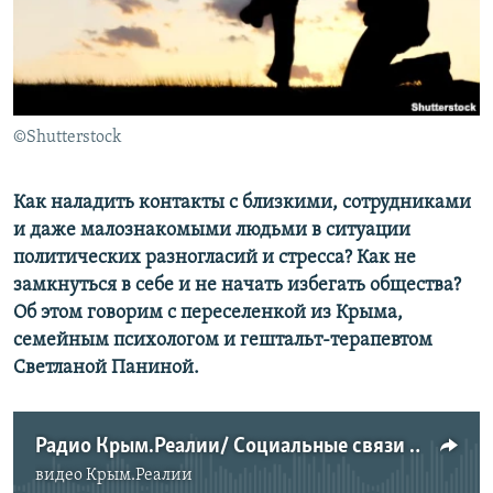
ПРИСОЕДИНЯЙТЕСЬ!
ПОБЕДИТЕЛЕЙ НЕ СУДЯТ?
КРЫМ.НЕПОКОРЕННЫЙ
ELIFBE
©Shutterstock
УКРАИНСКАЯ ПРОБЛЕМА КРЫМА
Все сайты RFE/RL
Как наладить контакты с близкими, сотрудниками
и даже малознакомыми людьми в ситуации
политических разногласий и стресса? Как не
замкнуться в себе и не начать избегать общества?
Об этом говорим с переселенкой из Крыма,
семейным психологом и гештальт-терапевтом
Светланой Паниной.
Радио Крым.Реалии/ Социальные связи и социопатия
видео
Крым.Реалии
No media source currently available