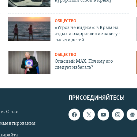
курортный сезон в Крыму
ОБЩЕСТВО
«Угроз не видим»: в Крым на
отдых и оздоровление завезут
тысячи детей
ОБЩЕСТВО
Опасный MAX. Почему его
следует избегать?
ПРИСОЕДИНЯЙТЕСЬ!
и. О нас
омментирования
опирайта