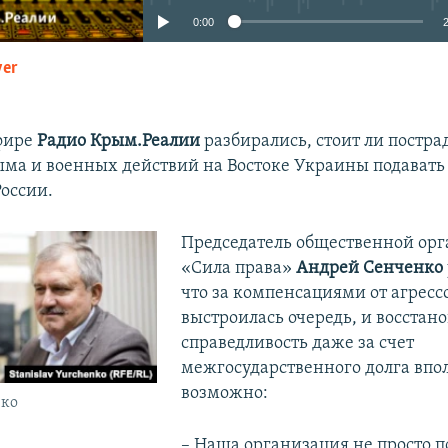
0:00
yer
EMBED
фире
Радио Крым.Реалии
разбирались, стоит ли постр
ма и военных действий на Востоке Украины подавать
России.
Председатель общественной ор
«Сила права»
Андрей Сенченко
что за компенсациями от агресс
выстроилась очередь, и восстан
справедливость даже за счет
межгосударственного долга впо
возможно:
нко
– Наша организация не просто п