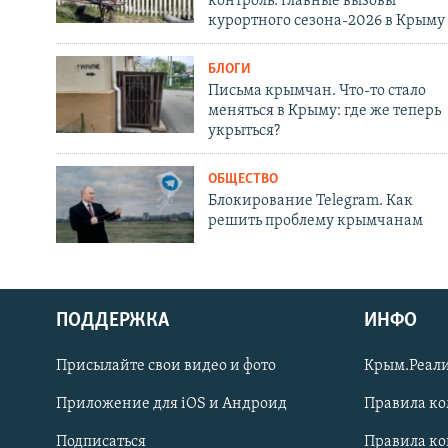
контроль: главные вызовы
курортного сезона-2026 в Крыму
БЛОГИ
Письма крымчан. Что-то стало
меняться в Крыму: где же теперь
укрыться?
ОБЩЕСТВО
Блокирование Telegram. Как
решить проблему крымчанам
ПОДДЕРЖКА
ИНФО
Українською
Присылайте свои видео и фото
Крым.Реали
Qırımtatar
Приложение для iOS и Андроид
Правила к
Подписаться
Правила к