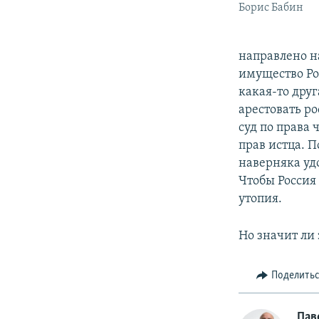
Борис Бабин
направлено н
имущество Рос
какая-то дру
арестовать р
суд по права 
прав истца. 
наверняка удо
Чтобы Россия 
утопия.
Но значит ли 
Поделить
Пав