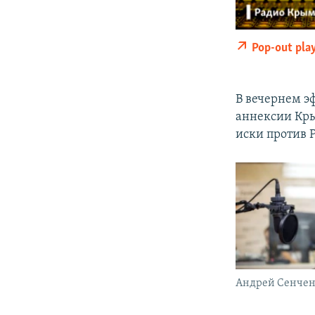
Pop-out pla
В вечернем э
аннексии Кры
иски против 
Андрей Сенче