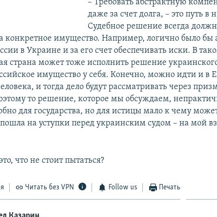
– Требовать абстрактную компен
даже за счет долга, – это путь в 
Судебное решение всегда должн
а конкретное имущество. Например, логично было бы 
сии в Украине и за его счет обеспечивать иски. В так
гая страна может тоже исполнить решение украинского
оссийское имущество у себя. Конечно, можно идти и в
человека, и тогда дело будут рассматривать через при
Поэтому то решение, которое мы обсуждаем, непрактич
бно для государства, но для истицы мало к чему може
пошла на уступки перед украинским судом – на мой вз
это, что не стоит пытаться?
ся
Читать без VPN
Follow us
Печать
ел Казарин