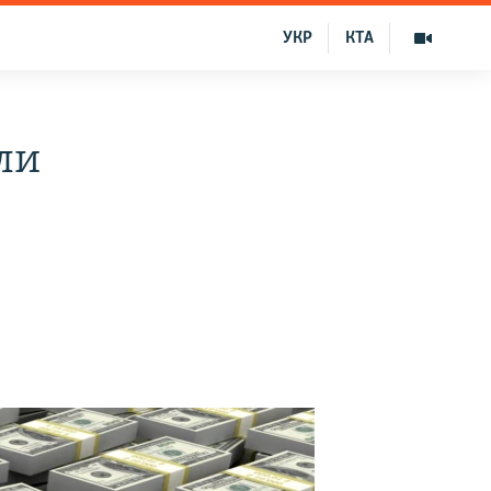
УКР
КТА
ли