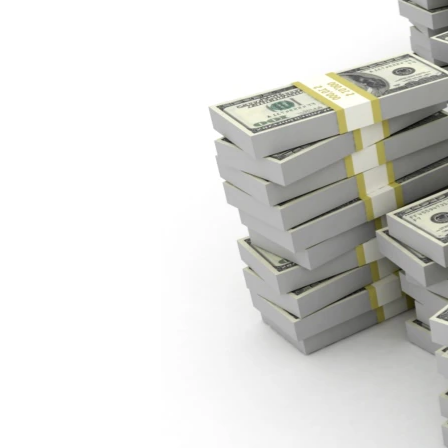
ПОБЕДИТЕЛЕЙ НЕ СУДЯТ?
КРЫМ.НЕПОКОРЕННЫЙ
ELIFBE
УКРАИНСКАЯ ПРОБЛЕМА КРЫМА