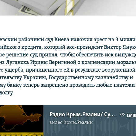
еевский районный суд Киева наложил арест на 3 милли
сийского кредита, который экс-президент Виктор Янук
акое решение суд принял, чтобы обеспечить иск вынуж
из Луганска Ирины Веригиной о компенсации мораль
о ущерба, причиненного ей в результате вооруженной
ительству Украины, Государственному казначейству и
у банку теперь запрещено проводить любые платежи
долгу.
Радио Крым.Реалии/ Судебные войны. Есть ли шанс победить Россию в международных судах?
EMB
видео
Крым.Реалии
No media source currently available