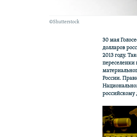
©Shutterstock
30 мая Голос
долларов рос
2013 году. Т
переселенки 
материальног
России. Прав
Национальном
российскому 