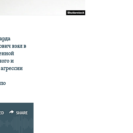
арда
ович взял в
денной
ного и
 агрессии
 по
ED
SHARE