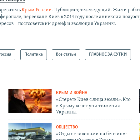
зреватель
Крым.Реалии
. Публицист, телеведущий. Жил и работ
ерополе, переехал в Киев в 2014 году после аннексии полуост
ересов – постсоветский дрейф и эволюция Украины.
Россия
Политика
Все статьи
ГЛАВНОЕ ЗА СУТКИ
КРЫМ И ВОЙНА
«Стереть Киев с лица земли». Кто
в Крыму хочет уничтожения
Украины
ОБЩЕСТВО
«Отдых с талонами на бензин»: