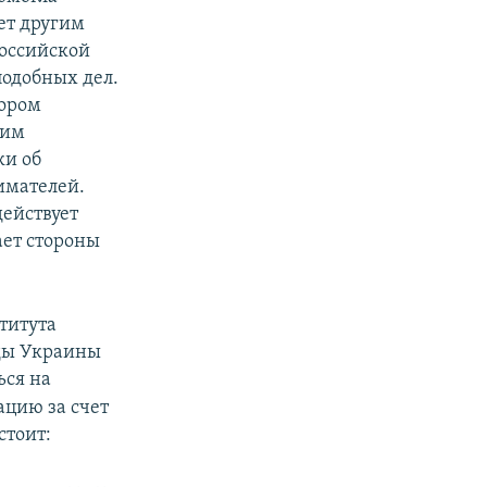
ет другим
российской
подобных дел.
тором
гим
ки об
имателей.
действует
ает стороны
титута
ады Украины
ься на
ацию за счет
стоит: