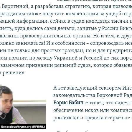
 Веригиной, а разработала стратегию, которая позволя
ражданам также получить компенсации за ущерб от 
 нашей информации, сейчас в судах находятся тысячи 
нять, куда делись сами деньги, занятые у России Вик
должны правоохранительные органы. Но и тем, и дру
олжно заниматься! И в особенности – сопровождать ис
сии не только для простых граждан, но и для предприн
том помнит, но между Украиной и Россией до сих пор 
 взаимном признании решений судов, которое обязыв
и решения.
А вот заведующий сектором Инс
законодательства Верховной Р
Борис Бабин
считает, что надеят
обеспечение исков или компенс
российского кредита всерьез не 