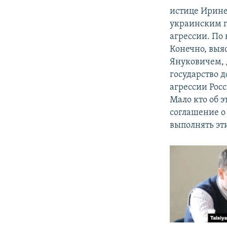
истице Ирине
украинским г
агрессии. По
Конечно, выяс
Януковичем, 
государство д
агрессии Рос
Мало кто об э
соглашение о
выполнять эт