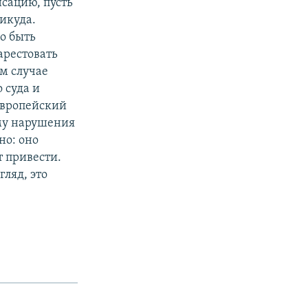
сацию, пусть
никуда.
о быть
арестовать
ом случае
 суда и
 Европейский
зму нарушения
но: оно
т привести.
гляд, это