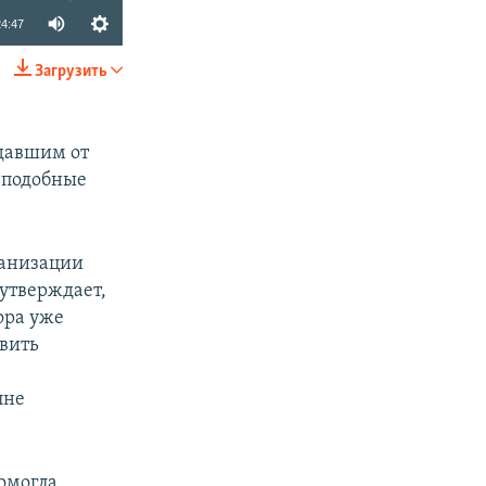
24:47
Загрузить
SHARE
адавшим от
 подобные
ганизации
утверждает,
ора уже
овить
лне
омогла