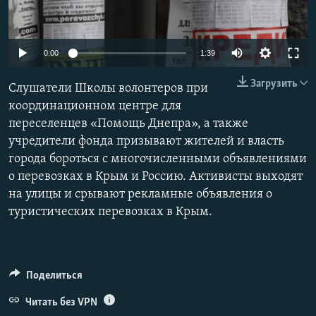
ПРИСОЕДИНЯЙТЕСЬ!
ПОБЕДИТЕЛЕЙ НЕ СУДЯТ?
КРЫМ.НЕПОКОРЕННЫЙ
0:00
1:39
ELIFBE
Загрузить
Слушатели Школы волонтеров при
УКРАИНСКАЯ ПРОБЛЕМА КРЫМА
координационном центре для
Все сайты RFE/RL
переселенцев «Помощь Днепра», а также
учредители фонда призывают жителей и власть
города бороться с многочисленными объявлениями
о перевозках в Крым и Россию. Активисты выходят
на улицы и срывают рекламные объявления о
туристических перевозках в Крым.
Поделиться
Читать без VPN