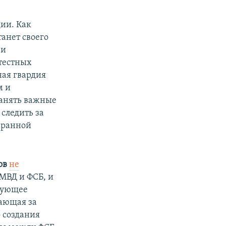
ии. Как
танет своего
 и
тестных
ная гвардия
м и
ранять важные
 следить за
хранной
ов
не
 МВД и ФСБ, и
твующее
вающая за
 создания