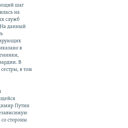
дующий шаг
илась на
ых служб
. На данный
ть
лирующих
иказано в
венники,
вардии. В
 сестры, в том
и
ющейся
димир Путин
независимую
 со стороны