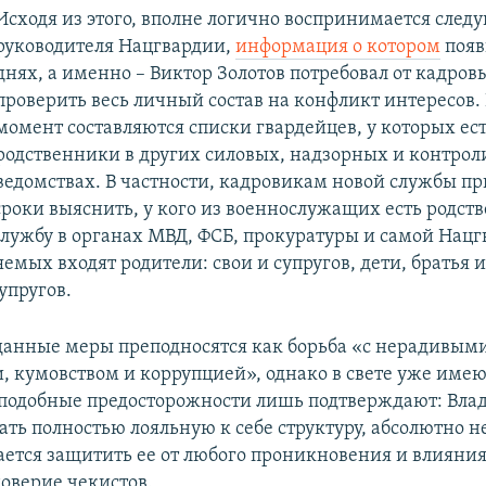
Исходя из этого, вполне логично воспринимается сле
руководителя Нацгвардии,
информация о котором
появ
днях, а именно – Виктор Золотов потребовал от кадров
проверить весь личный состав на конфликт интересов
момент составляются списки гвардейцев, у которых ес
родственники в других силовых, надзорных и контро
ведомствах. В частности, кадровикам новой службы пр
роки выяснить, у кого из военнослужащих есть родст
лужбу в органах МВД, ФСБ, прокуратуры и самой Нацг
емых входят родители: свои и супругов, дети, братья и
упругов.
анные меры преподносятся как борьба «с нерадивым
, кумовством и коррупцией», однако в свете уже име
подобные предосторожности лишь подтверждают: Вла
дать полностью лояльную к себе структуру, абсолютно 
тается защитить ее от любого проникновения и влияния
оверие чекистов.