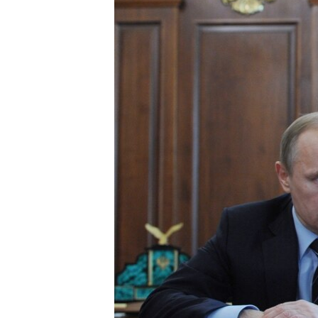
ПОБЕДИТЕЛЕЙ НЕ СУДЯТ?
КРЫМ.НЕПОКОРЕННЫЙ
ELIFBE
УКРАИНСКАЯ ПРОБЛЕМА КРЫМА