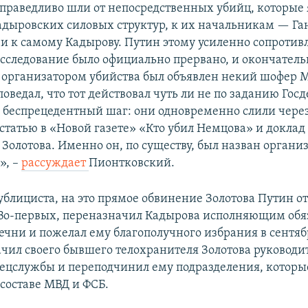
праведливо шли от непосредственных убийц, которые 
дыровских силовых структур, к их начальникам — Га
и к самому Кадырову. Путин этому усиленно сопротивл
сследование было официально прервано, и окончател
 организатором убийства был объявлен некий шофер М
ведал, что тот действовал чуть ли не по заданию Госд
 беспрецедентный шаг: они одновременно слили через
статью в «Новой газете» «Кто убил Немцова» и докла
 Золотова. Именно он, по существу, был назван органи
», –
рассуждает
Пионтковский.
блициста, на это прямое обвинение Золотова Путин о
Во-первых, переназначил Кадырова исполняющим обя
чни и пожелал ему благополучного избрания в сентябр
ачил своего бывшего телохранителя Золотова руководи
ецслужбы и переподчинил ему подразделения, которы
 составе МВД и ФСБ.