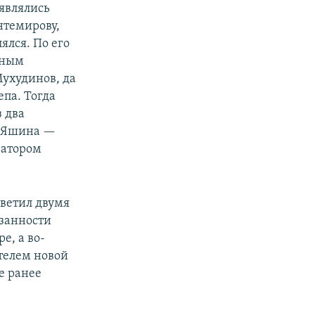
являлись
нтемирову,
ялся. По его
ьным
ухудинов, да
епа. Тогда
 два
д Яшина —
затором
тветил двумя
занности
е, а во-
телем новой
е ранее