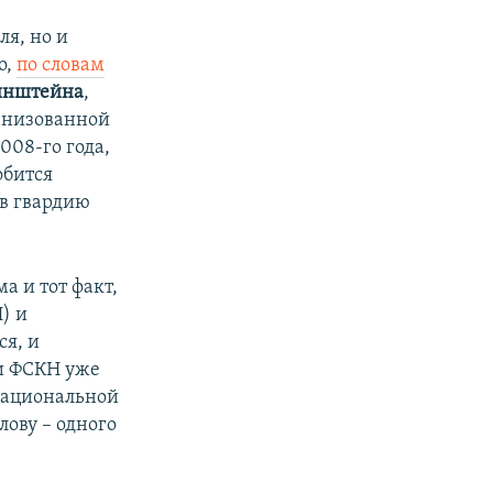
ля, но и
о,
по словам
инштейна
,
ганизованной
008-го года,
обится
 в гвардию
 и тот факт,
) и
я, и
ки ФСКН уже
Национальной
слову – одного