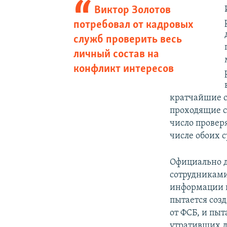
Виктор Золотов
потребовал от кадровых
служб проверить весь
личный состав на
конфликт интересов
кратчайшие с
проходящие с
число проверя
числе обоих с
Официально д
сотрудниками
информации 
пытается соз
от ФСБ, и пы
утративших д