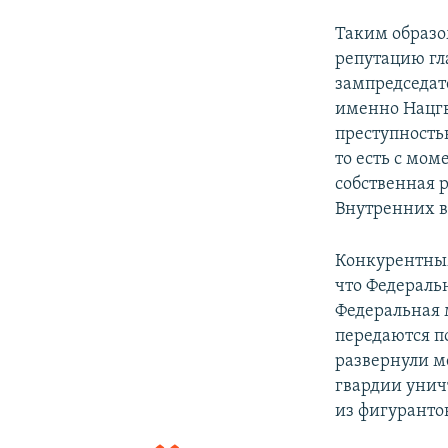
Таким образом
репутацию гл
зампредседат
именно Нацгв
преступностью
то есть с мом
собственная 
Внутренних в
Конкурентным
что Федераль
Федеральная 
передаются п
развернули м
гвардии уни
из фигуранто