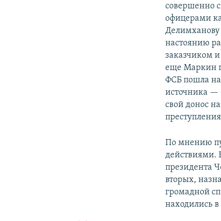
совершенно с
офицерами ка
Делимханову 
настоянию ра
заказчиком и
еще Маркин по
ФСБ пошла на
источника — 
свой донос на
преступления
По мнению пу
действиями. 
президента Че
вторых, назн
громадной сп
находились в