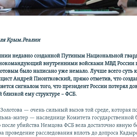
ля Крым.Реалии
янии недавно созданной Путиным Национальной гварди
внокомандующий внутренними войсками МВД России
отовым было написано уже немало. Лучше всего суть 
ицист Андрей Пионтковский, прямо отметив, что созда
яется сигналом того, что президент России потерял до
 близкой ему структуре – ФСБ.
Золотова — очень сильный вызов той среде, которая п
альма-матер — наследнице Комитета государственной 
о после убийства Немцова ФСБ вела достаточно явную б
а проведение расследования вплоть до допроса Кадыр