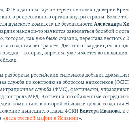
, ФСБ в данном случае теряет не только доверие Крем
авного репрессивного органа внутри страны. Более тог
еля думского комитета по безопасности
Александра Х
ардия наконец-то начнется заниматься борьбой с ор
, которая, как уже было сказано, перестала вестись с 2
ента создания центра «Э». Для этого гвардейцам понад
разведка – которая, впрочем, уже имеется во входящих
ойсках.
 разборкам российских силовиков добавит драматизма
ная служба по контролю за оборотом наркотиков (ФСКН
миграционная служба (ФМС), фактически, упраздняютс
од контроль МВД. В ответ на это обиженные сотрудни
едиа-компанию, в которой объявили целью создания 
чтожение нынешнего главы ФСКН
Виктора Иванова
, к 
в «
дела русской мафии в Испании
».