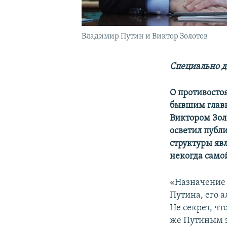
Владимир Путин и Виктор Золотов
Специально д
О противосто
бывшим
гла
Виктором
Зол
осветил публ
структуры явл
некогда самой
«Назначение 
Путина, его 
Не секрет, чт
же Путиным з