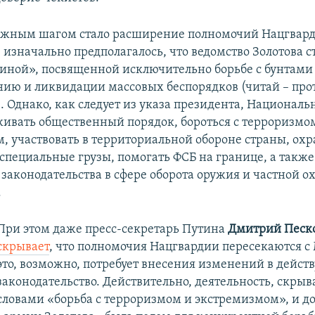
ажным шагом стало расширение полномочий Нацгвард
, изначально предполагалось, что ведомство Золотова с
иной», посвященной исключительно борьбе с бунтами
ию и ликвидации массовых беспорядков (читай – про
. Однако, как следует из указа президента, Националь
живать общественный порядок, бороться с терроризмо
, участвовать в территориальной обороне страны, ох
специальные грузы, помогать ФСБ на границе, а также
законодательства в сфере оборота оружия и частной о
.
При этом даже пресс-секретарь Путина
Дмитрий Песк
скрывает
, что полномочия Нацгвардии пересекаются с
это, возможно, потребует внесения изменений в дейс
законодательство. Действительно, деятельность, скры
словами «борьба с терроризмом и экстремизмом», и до