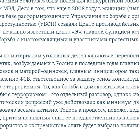
«армии Золотова» была полем для конкурентной борь
и МВД. Дело в том, что еще в 2008 году в милиции (ны
на базе расформированного Управления по борьбе с о
преступностью (УБОП) создали Центр противодействи
– печально известный центр «Э», главной функцией кот
борьба с инакомыслящими и участниками протестных
дя по материалам уголовных дел за «лайки» и перепост
етях, возбуждаемых в России в последние годы главны
озяек и матерей-одиночек, главным инициатором так
авление ФСБ, ответственное за защиту основ конститу
у с терроризмом. То, как борьба с домохозяйками сказ
бы с терроризмом – это отдельный разговор, однако оч
итических репрессий уже действовало как минимум дв
вовало весьма активно. Теперь к процессу, похоже, по
, притом печальный опыт ее предшественников показыв
ррористов и экстремистов» опять будет выбрана полит