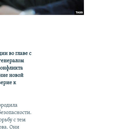
и во главе с
генералом
конфликта
ние новой
верие к
ородила
безопасности.
орьбу с тем
ова. Они