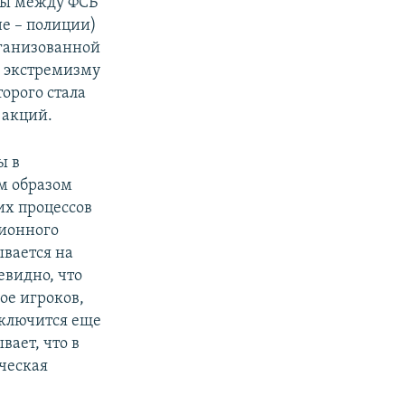
бы между ФСБ
не – полиции)
рганизованной
я экстремизму
орого стала
 акций.
ы в
м образом
их процессов
ционного
ывается на
евидно, что
ое игроков,
дключится еще
ает, что в
ическая