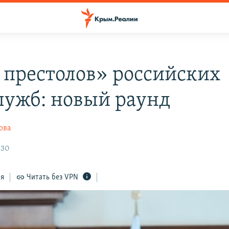
 престолов» российских
лужб: новый раунд
ова
:30
ся
Читать без VPN