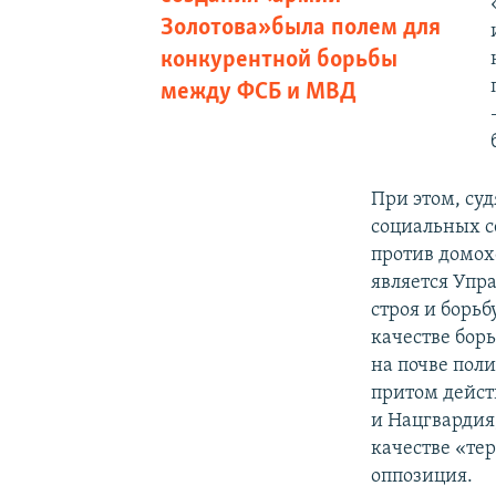
Золотова» была полем для
конкурентной борьбы
между ФСБ и МВД
При этом, су
социальных с
против домох
является Упр
строя и борьб
качестве борь
на почве пол
притом дейст
и Нацгвардия
качестве «те
оппозиция.