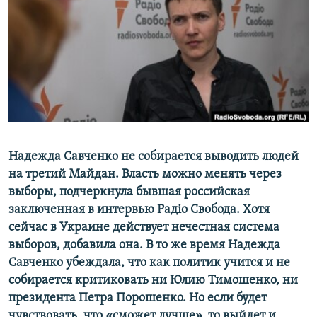
ПРИСОЕДИНЯЙТЕСЬ!
ПОБЕДИТЕЛЕЙ НЕ СУДЯТ?
КРЫМ.НЕПОКОРЕННЫЙ
ELIFBE
УКРАИНСКАЯ ПРОБЛЕМА КРЫМА
Все сайты RFE/RL
Надежда Савченко не собирается выводить людей
на третий Майдан. Власть можно менять через
выборы, подчеркнула бывшая российская
заключенная в интервью Радіо Свобода. Хотя
сейчас в Украине действует нечестная система
выборов, добавила она. В то же время Надежда
Савченко убеждала, что как политик учится и не
собирается критиковать ни Юлию Тимошенко, ни
президента Петра Порошенко. Но если будет
чувствовать, что «сможет лучше», то выйдет и