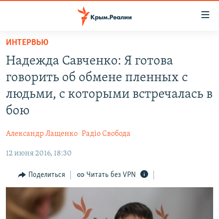
Доступность
ссылки
Вернуться
ИНТЕРВЬЮ
к
НОВОСТИ
Надежда Савченко: Я готова
основному
СПЕЦПРОЕКТЫ
содержанию
говорить об обмене пленных с
ВОДА
Вернутся
ГРУЗ 200
людьми, с которыми встречалась в
к
ИСТОРИЯ
КАРТА ВОЕННЫХ ОБЪЕКТОВ КРЫМА
бою
главной
ЕЩЕ
11 ЛЕТ ОККУПАЦИИ КРЫМА. 11 ИСТОРИЙ СОПРОТИВЛЕНИЯ
навигации
Александр Лащенко
Радіо Свобода
Вернутся
РАДІО СВОБОДА
ИНТЕРАКТИВ
к
12 июня 2016, 18:30
КАК ОБОЙТИ БЛОКИРОВКУ
ИНФОГРАФИКА
поиску
Поделиться
Читать без VPN
ТЕЛЕПРОЕКТ КРЫМ.РЕАЛИИ
Українською
СОВЕТЫ ПРАВОЗАЩИТНИКОВ
Qırımtatar
ПРОПАВШИЕ БЕЗ ВЕСТИ