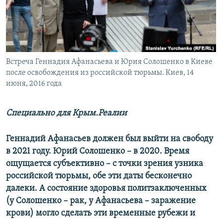
ПРИСОЕДИНЯЙТЕСЬ!
ПОБЕДИТЕЛЕЙ НЕ СУДЯТ?
КРЫМ.НЕПОКОРЕННЫЙ
ELIFBE
Встреча Геннадия Афанасьева и Юрия Солошенко в Киеве
УКРАИНСКАЯ ПРОБЛЕМА КРЫМА
после освобождения из российской тюрьмы. Киев, 14
Все сайты RFE/RL
июня, 2016 года
Специально для Крым.Реалии
Геннадий Афанасьев должен был выйти на свободу
в 2021 году. Юрий Солошенко – в 2020. Время
ощущается субъективно – с точки зрения узника
российской тюрьмы, обе эти даты бесконечно
далеки. А состояние здоровья политзаключенных
(у Солошенко – рак, у Афанасьева – заражение
крови) могло сделать эти временные рубежи и