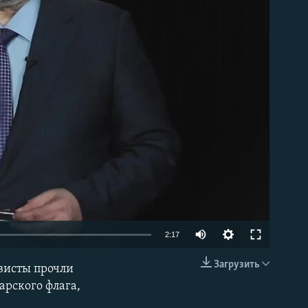
able
2:17
Загрузить
висты прочли
EMBED
рского флага,