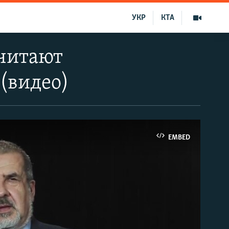
УКР
КТА
 читают
(видео)
EMBED