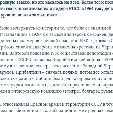
родную землю, но это касалось не всех. Более того: п
та главы правительства и лидера КПСС в 1964 году де
уровне начали замалчивать...
было вычеркнуть из истории то, что было ее значимой
? Начавшись в 1920-х с выселения терских казаков, д
ндиозных размеров в первой половине 1930-х, когда в 
р были силой выдворены миллионы крестьян из Укра
бани. Во второй половине 1930-х жертвами депортаций 
ившие в СССР. С началом Второй мировой войны в 1939
ому выселению подверглось население Западной Укр
руси и Прибалтики – сначала поляки, потом все осталь
тдаленные районы Сибири были депортированы и лише
кие и украинские немцы, а также представители народ
или в гитлеровскую коалицию (венгры, болгары, румы
С отвоеванием Красной армией территории СССР в теч
года по обвинению в коллаборационизме с родных зем