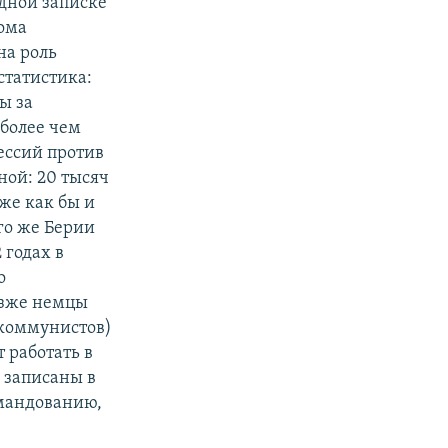
адной записке
кома
на роль
статистика:
ы за
 более чем
ессий против
ной: 20 тысяч
уже как бы и
ого же Берии
 годах в
о
озже немцы
 коммунистов)
 работать в
 записаны в
омандованию,