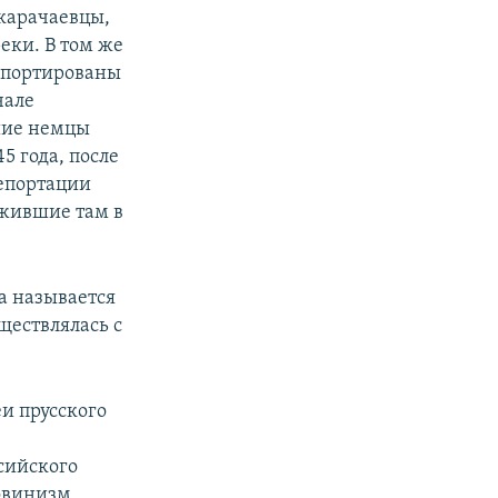
карачаевцы,
еки. В том же
депортированы
чале
шие немцы
5 года, после
епортации
 жившие там в
а называется
уществлялась с
и прусского
сийского
овинизм