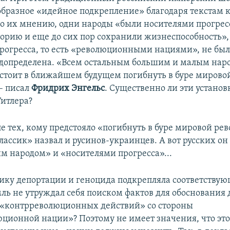
образное «идейное подкрепление» благодаря текстам 
о их мнению, одни народы «были носителями прогрес
торию и еще до сих пор сохранили жизнеспособность»,
рогресса, то есть «революционными нациями», не был
едопределена. «Всем остальным большим и малым нар
стоит в ближайшем будущем погибнуть в буре мирово
– писал
Фридрих Энгельс
. Существенно ли эти установ
Гитлера?
ле тех, кому предстояло «погибнуть в буре мировой ре
ассик» назвал и русинов-украинцев. А вот русских он
м народом» и «носителями прогресса»...
тику депортации и геноцида подкрепляла соответствую
ль не утруждал себя поиском фактов для обоснования 
 «контрреволюционных действий» со стороны
ционной нации»? Поэтому не имеет значения, что это