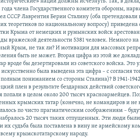
еисторические» нации должны исчезнуть. Так, в докл
4 года члена Государственного комитета обороны, нар
ел СССР Лаврентия Берии Сталину (оба претендовали 
их теоретиков по национальному вопросу) приведена 
стки Крыма от немецких и румынских войск арестован
ды вражеской деятельности 5381 человек. Немного на
ный Крым, не так ли? И мотивации для массовых репр
еления быть не может. Вторая цифра из этой же доклад
р вроде бы дезертировали из советского войска. Это 
 искусственно была выведена эта цифра – с согласия т
с полным пониманием со стороны Сталина)? В 1941-1942
цкий плен в результате бездарных действий советског
 попали в целом около 200 тысяч красноармейцев. П
енных крымских татар (конечно, не командиров и не
елалось по чисто прагматическим соображениям – будут
 набралось 20 тысяч таких отпущенных. Эти люди были
и их судьба была поставлена в вину не армейскому к
 всему крымскотатарскому народу.