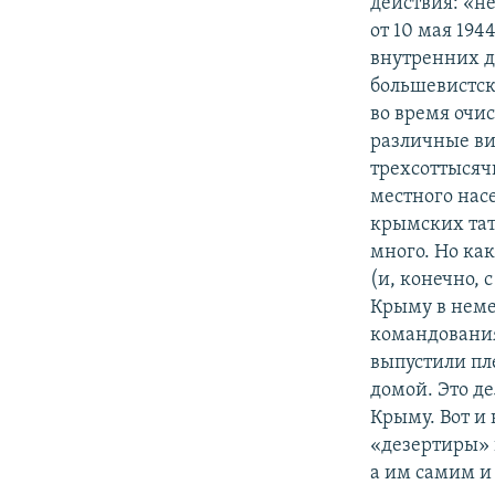
действия: «н
от 10 мая 194
внутренних д
большевистск
во время очи
различные ви
трехсоттысяч
местного нас
крымских тата
много. Но как
(и, конечно, 
Крыму в неме
командования
выпустили пл
домой. Это д
Крыму. Вот и
«дезертиры» 
а им самим и