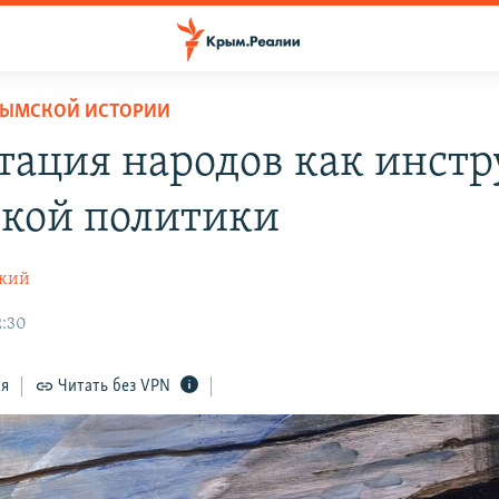
РЫМСКОЙ ИСТОРИИ
тация народов как инст
ской политики
ский
2:30
ся
Читать без VPN