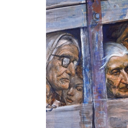
ПОБЕДИТЕЛЕЙ НЕ СУДЯТ?
КРЫМ.НЕПОКОРЕННЫЙ
ELIFBE
УКРАИНСКАЯ ПРОБЛЕМА КРЫМА