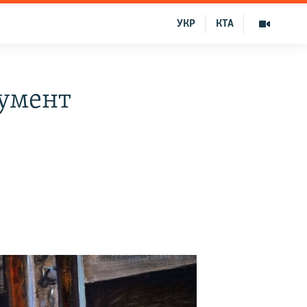
УКР
КТА
румент