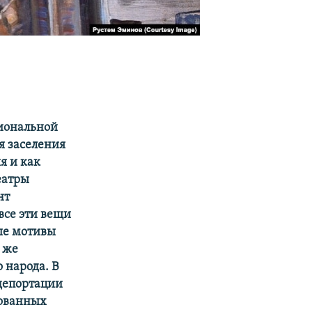
циональной
я заселения
я и как
еатры
нт
все эти вещи
ые мотивы
 же
 народа. В
 депортации
рованных