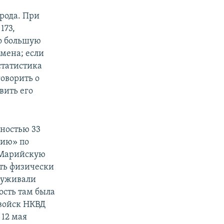
рода. При
173,
то большую
емена; если
статистика
говорить о
вить его
нностью 33
цию» по
, Марийскую
сть физически
луживали
ость там была
 войск НКВД
 12 мая