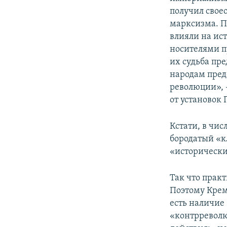
получил свое
марксизма. П
влияли на ис
носителями п
их судьба пр
народам пред
революции», 
от установок 
Кстати, в чис
бородатый «кл
«исторически
Так что прак
Поэтому Крем
есть наличие
«контрреволю