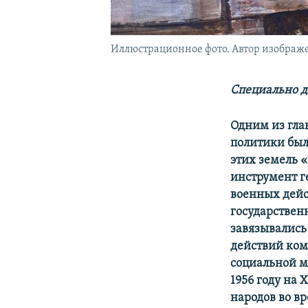
Иллюстрационное фото. Автор изображ
Специально д
Одним из гла
политики был
этих земель 
инструмент г
военных дейс
государствен
завязывались
действий ком
социальной м
1956 году на
народов во в