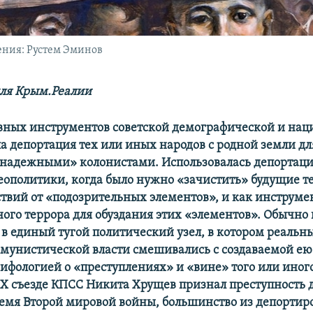
ения: Рустем Эминов
ля Крым.Реалии
вных инструментов советской демографической и на
а депортация тех или иных народов с родной земли дл
«надежными» колонистами. Использовалась депортаци
еополитики, когда было нужно «зачистить» будущие т
твий от «подозрительных элементов», и как инструме
ного террора для обуздания этих «элементов». Обычно 
 в единый тугой политический узел, в котором реальн
мунистической власти смешивались с создаваемой ею
ифологией о «преступлениях» и «вине» того или иного
 ХХ съезде КПСС Никита Хрущев признал преступность
ремя Второй мировой войны, большинство из депорти