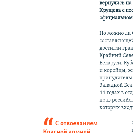
вернулись на 
Хрущева с пос
официальном 
Но можно ли 
составляющей
достигли гра
Крайний Севе
Беларуси, Ку
и корейцы, ж
принудительн
Западной Бела
44 годах в о
прав российс
которых вход
С отвоеванием
Красной армией