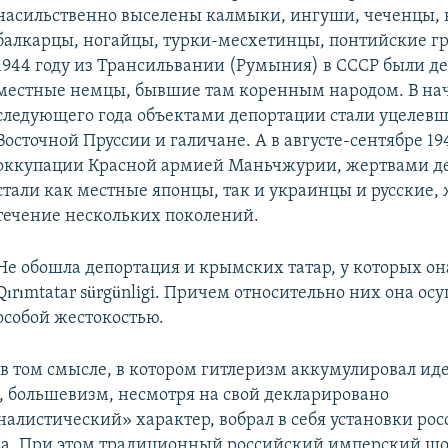
насильственно выселены калмыки, ингуши, чеченцы, 
балкарцы, ногайцы, турки-месхетинцы, понтийские гр
1944 году из Трансильвании (Румыния) в СССР были 
местные немцы, бывшие там коренным народом. В на
следующего года объектами депортации стали уцелев
Восточной Пруссии и галичане. А в августе-сентябре 194
оккупации Красной армией Маньчжурии, жертвами д
стали как местные японцы, так и украинцы и русские,
течение нескольких поколений.
Не обошла депортация и крымских татар, у которых он
Qırımtatar sürgünligi. Причем относительно них она ос
особой жестокостью.
 в том смысле, в котором гитлеризм аккумулировал иде
 большевизм, несмотря на свой декларировано
алистический» характер, вобрал в себя установки рос
а. При этом традиционный российский имперский ш