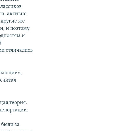
классиков
са, активно
 другие же
и, и поэтому
одностям и
й
ки отличались
волюции»,
 считал
щая теория.
депортации:
 были за