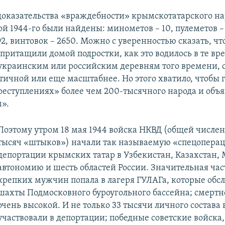
 доказательства «враждебности» крымскотатарского на
й 1944-го были найдены: минометов – 10, пулеметов – 
92, винтовок – 2650. Можно с уверенностью сказать, ч
притащили домой подростки, как это водилось в те вр
украинским или российским деревням того времени, 
тичной или еще масштабнее. Но этого хватило, чтобы 
еступлениях» более чем 200-тысячного народа и объя
».
Поэтому утром 18 мая 1944 войска НКВД (общей числе
тысяч «штыков») начали так называемую «спецопера
депортации крымских татар в Узбекистан, Казахстан
автономию и шесть областей России. Значительная ча
крепких мужчин попала в лагеря ГУЛАГа, которые обс
шахты Подмосковного буроугольного бассейна; смертн
очень высокой. И не только 33 тысячи личного состава
участвовали в депортации; победные советские войска,