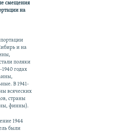
осле смещения
портации на
епортации
Сибирь и на
ины,
стали поляки
-1940 годах
аины,
ные. В 1941-
ны всяческих
ов, страны
ны, финны).
ение 1944
ель были