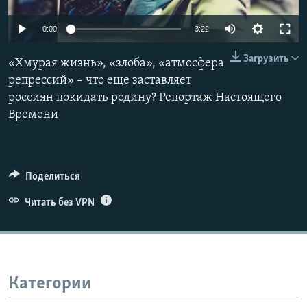
ПРИСОЕДИНЯЙТЕСЬ!
ПОБЕДИТЕЛЕЙ НЕ СУДЯТ?
0:00
3:22
КРЫМ.НЕПОКОРЕННЫЙ
Загрузить
ELIFBE
«Хмурая жизнь», «злоба», «атмосфера
репрессий» – что еще заставляет
УКРАИНСКАЯ ПРОБЛЕМА КРЫМА
россиян покидать родину? Репортаж Настоящего
Все сайты RFE/RL
Времени
Поделиться
Читать без VPN
Категории