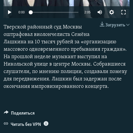
ПРИСОЕДИНЯЙТЕСЬ!
ПОБЕДИТЕЛЕЙ НЕ СУДЯТ?
0:00
2:05
КРЫМ.НЕПОКОРЕННЫЙ
Загрузить
Тверской районный суд Москвы
ELIFBE
оштрафовал виолончелиста Семёна
УКРАИНСКАЯ ПРОБЛЕМА КРЫМА
Лашкина на 10 тысяч рублей за «организацию
Все сайты RFE/RL
массового одновременного пребывания граждан».
На прошлой неделе музыкант выступил на
Никольской улице в центре Москвы. Собравшиеся
слушатели, по мнению полиции, создавали помеху
для передвижения. Лашкин был задержан после
окончания импровизированного концерта.
Поделиться
Читать без VPN