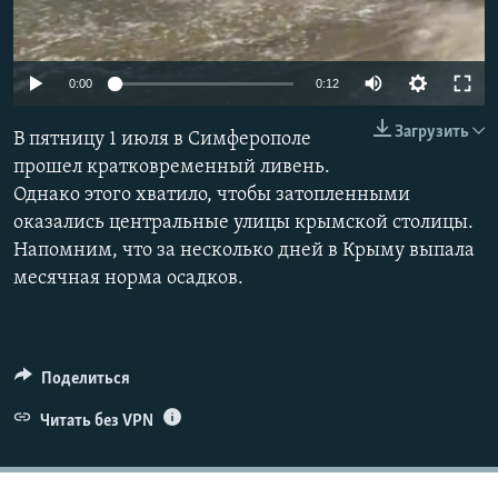
ПРИСОЕДИНЯЙТЕСЬ!
ПОБЕДИТЕЛЕЙ НЕ СУДЯТ?
КРЫМ.НЕПОКОРЕННЫЙ
0:00
0:12
ELIFBE
Загрузить
В пятницу 1 июля в Симферополе
УКРАИНСКАЯ ПРОБЛЕМА КРЫМА
прошел кратковременный ливень.
Все сайты RFE/RL
Однако этого хватило, чтобы затопленными
оказались центральные улицы крымской столицы.
Напомним, что за несколько дней в Крыму выпала
месячная норма осадков.
Поделиться
Читать без VPN