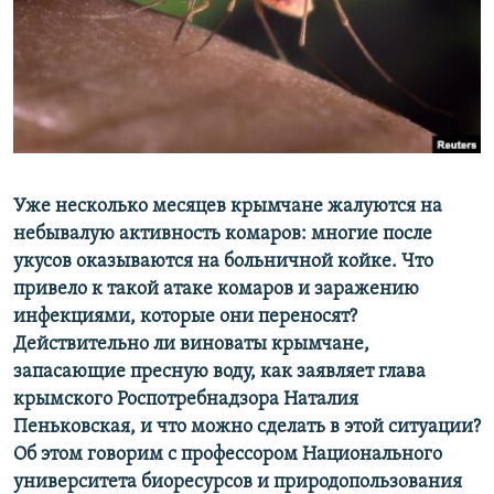
ПРИСОЕДИНЯЙТЕСЬ!
ПОБЕДИТЕЛЕЙ НЕ СУДЯТ?
КРЫМ.НЕПОКОРЕННЫЙ
ELIFBE
УКРАИНСКАЯ ПРОБЛЕМА КРЫМА
Все сайты RFE/RL
Уже несколько месяцев крымчане жалуются на
небывалую активность комаров: многие после
укусов оказываются на больничной койке. Что
привело к такой атаке комаров и заражению
инфекциями, которые они переносят?
Действительно ли виноваты крымчане,
запасающие пресную воду, как заявляет глава
крымского Роспотребнадзора Наталия
Пеньковская, и что можно сделать в этой ситуации?
Об этом говорим с профессором Национального
университета биоресурсов и природопользования