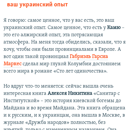
ваш украинский опыт
Я говорю: самое ценное, что у вас есть, это ваш
украинский опыт. Самое ценное, что есть у
Камю
–
это его алжирский опыт, эта потрясающая
атмосфера. На меня тогда обиделись, сказали, что я
хочу, чтобы они были провинциалами в Европе. А
вот один такой провинциал
Габриэль Гарсиа
Маркес
сделал мир глухой Колумбии достоянием
всего мира в романе «Сто лет одиночества».
Но вдруг что-то меняется: сейчас вышла очень
интересная книга
Алексея Никитина
«Санитар с
Институтской» – это история киевской богемы до
Майдана и во время Майдана. Эта книга обращена
и к русским, и к украинцам, она вышла в Москве, в
журнале «Дружба народов» полностью, без
изъятий, только с измененным названием. Она