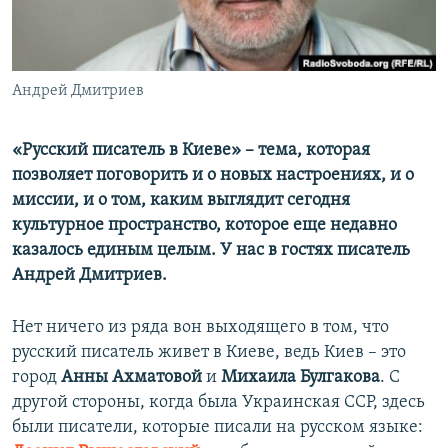
ПРИСОЕДИНЯЙТЕСЬ!
ПОБЕДИТЕЛЕЙ НЕ СУДЯТ?
КРЫМ.НЕПОКОРЕННЫЙ
ELIFBE
Андрей Дмитриев
УКРАИНСКАЯ ПРОБЛЕМА КРЫМА
«Русский писатель в Киеве» – тема, которая
Все сайты RFE/RL
позволяет поговорить и о новых настроениях, и о
миссии, и о том, каким выглядит сегодня
культурное пространство, которое еще недавно
казалось единым целым. У нас в гостях писатель
Андрей Дмитриев.
Нет ничего из ряда вон выходящего в том, что
русский писатель живет в Киеве, ведь Киев – это
город
Анны Ахматовой
и
Михаила Булгакова
. С
другой стороны, когда была Украинская ССР, здесь
были писатели, которые писали на русском языке: