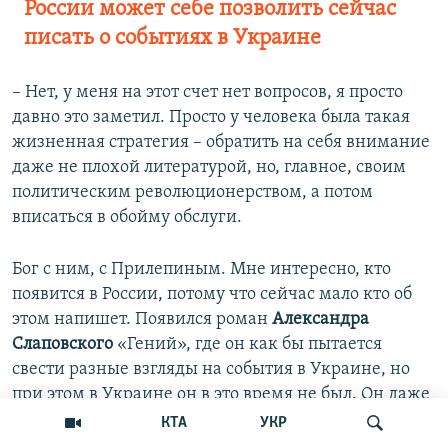
России может себе позволить сейчас
писать о событиях в Украине
–​
Нет, у меня на этот счет нет вопросов, я просто
давно это заметил. Просто у человека была такая
жизненная стратегия – обратить на себя внимание
даже не плохой литературой, но, главное, своим
политическим революционерством, а потом
вписаться в обойму обслуги.
Бог с ним, с Прилепиным. Мне интересно, кто
появится в России, потому что сейчас мало кто об
этом напишет. Появился роман
Александра
Слаповского
«Гений», где он как бы пытается
свести разные взгляды на события в Украине, но
при этом в Украине он в это время не был. Он даже
говорит в одном из интервью, что вряд ли он имел
КТА
УКР
на это право, поэтому он искал такую форму,