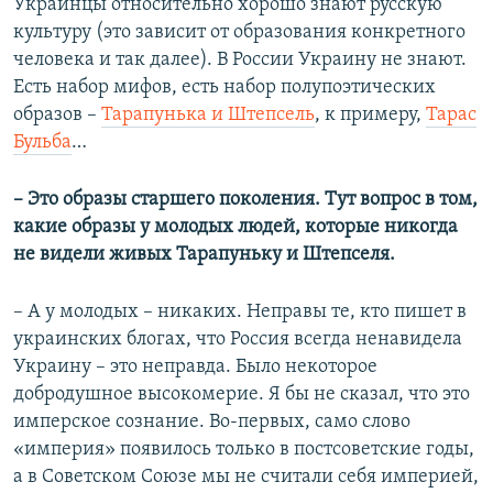
Украинцы относительно хорошо знают русскую
культуру (это зависит от образования конкретного
человека и так далее). В России Украину не знают.
Есть набор мифов, есть набор полупоэтических
образов –
Тарапунька и Штепсель
, к примеру,
Тарас
Бульба
…
–​
Это образы старшего поколения. Тут вопрос в том,
какие образы у молодых людей, которые никогда
не видели живых Тарапуньку и Штепселя.
–​
А у молодых – никаких. Неправы те, кто пишет в
украинских блогах, что Россия всегда ненавидела
Украину – это неправда. Было некоторое
добродушное высокомерие. Я бы не сказал, что это
имперское сознание. Во-первых, само слово
«империя» появилось только в постсоветские годы,
а в Советском Союзе мы не считали себя империей,