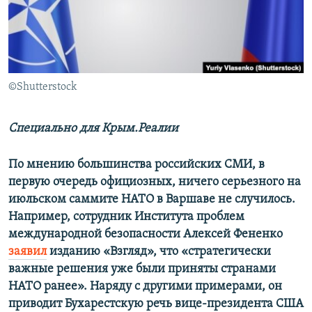
ПРИСОЕДИНЯЙТЕСЬ!
ПОБЕДИТЕЛЕЙ НЕ СУДЯТ?
КРЫМ.НЕПОКОРЕННЫЙ
ELIFBE
©Shutterstock
УКРАИНСКАЯ ПРОБЛЕМА КРЫМА
Все сайты RFE/RL
Специально для Крым.Реалии
По мнению большинства российских СМИ, в
первую очередь официозных, ничего серьезного на
июльском саммите НАТО в Варшаве не случилось.
Например, сотрудник Института проблем
международной безопасности Алексей Фененко
заявил
изданию «Взгляд», что «стратегически
важные решения уже были приняты странами
НАТО ранее». Наряду с другими примерами, он
приводит Бухарестскую речь вице-президента США