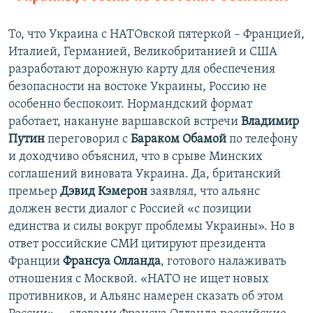
То, что Украина с НАТОвской пятеркой – Францией,
Италией, Германией, Великобританией и США
разработают дорожную карту для обеспечения
безопасности на востоке Украины, Россию не
особенно беспокоит. Нормандский формат
работает, накануне варшавской встречи
Владимир
Путин
переговорил с
Бараком Обамой
по телефону
и доходчиво объяснил, что в срыве Минских
соглашений виновата Украина. Да, британский
премьер
Дэвид Кэмерон
заявлял, что альянс
должен вести диалог с Россией «с позиции
единства и силы вокруг проблемы Украины». Но в
ответ российские СМИ цитируют президента
Франции
Франсуа Олланда
, готового налаживать
отношения с Москвой. «НАТО не ищет новых
противников, и Альянс намерен сказать об этом