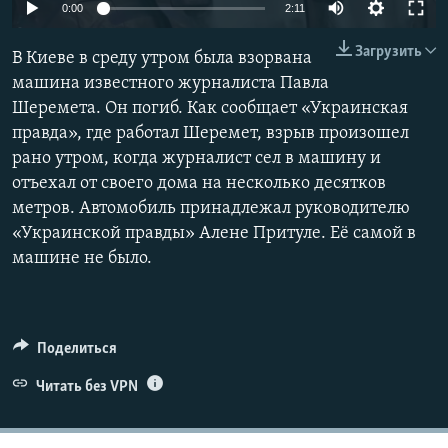
0:00
2:11
ПРИСОЕДИНЯЙТЕСЬ!
ПОБЕДИТЕЛЕЙ НЕ СУДЯТ?
Загрузить
КРЫМ.НЕПОКОРЕННЫЙ
В Киеве в среду утром была взорвана
машина известного журналиста Павла
ELIFBE
Шеремета. Он погиб. Как сообщает «Украинская
УКРАИНСКАЯ ПРОБЛЕМА КРЫМА
правда», где работал Шеремет, взрыв произошел
Все сайты RFE/RL
рано утром, когда журналист сел в машину и
отъехал от своего дома на несколько десятков
метров. Автомобиль принадлежал руководителю
«Украинской правды» Алене Притуле. Её самой в
машине не было.
Поделиться
Читать без VPN