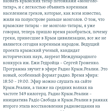
назвать крымских татар потомками «монголо-
татар», и с легкостью объявить коренным
населением греков, которые, как всем известно,
жили на полуострове раньше монголов. О том, что
крымские татары – не монголо-татары, я уже
говорил, теперь пришло время разобраться, почему
греки, принесшие в Крым цивилизацию, все же не
являются сегодня коренным народом. Ведущий
проекта крымский ученый, кандидат
исторических наук, лауреат Международного
конкурса им. Ежи Гедройца – Сергей Громенко.
Программа звучит в эфире Радио Крым.Реалии. Это
новый, особенный формат радио. Время эфира:
18:50 – 19:00. Эфир можно слушать на сайте
Крым.Реалии, а также на средних волнах на
частоте 549 килогерц. Радио Крым.Реалии –
инициатива Радіо Свобода и Крым.Реалии в рамках
второго этапа восстановления радиовещания на