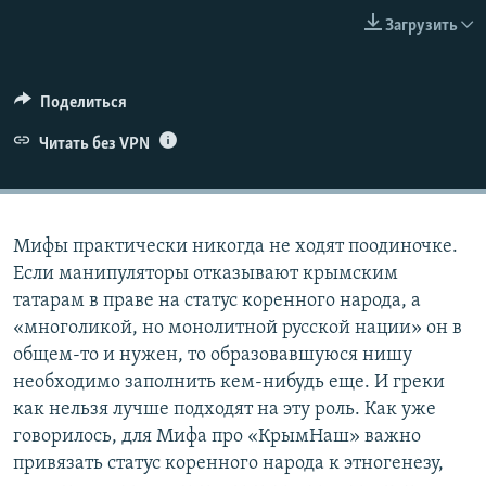
ПРИСОЕДИНЯЙТЕСЬ!
ПОБЕДИТЕЛЕЙ НЕ СУДЯТ?
Загрузить
КРЫМ.НЕПОКОРЕННЫЙ
ELIFBE
Поделиться
УКРАИНСКАЯ ПРОБЛЕМА КРЫМА
Читать без VPN
Все сайты RFE/RL
Мифы практически никогда не ходят поодиночке.
Если манипуляторы отказывают крымским
татарам в праве на статус коренного народа, а
«многоликой, но монолитной русской нации» он в
общем-то и нужен, то образовавшуюся нишу
необходимо заполнить кем-нибудь еще. И греки
как нельзя лучше подходят на эту роль. Как уже
говорилось, для Мифа про «КрымНаш» важно
привязать статус коренного народа к этногенезу,