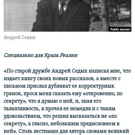
ПРИСОЕДИНЯЙТЕСЬ!
ПОБЕДИТЕЛЕЙ НЕ СУДЯТ?
КРЫМ.НЕПОКОРЕННЫЙ
ELIFBE
Андрей Седых
УКРАИНСКАЯ ПРОБЛЕМА КРЫМА
Все сайты RFE/RL
Специально для Крым.Реалии
«По старой дружбе Андрей Седых написал мне, что
издает книгу своих новых рассказов, а вместе с
письмом прислал дубликат ее корректурных
гранок, прося меня сказать ему «откровенно, по
секрету», что я думаю о ней, и, зная его
талантливость, я прочел ее немедля и с таким
удовольствием, что решил высказаться не «по
секрету», а гласно, небольшим предисловием к
ней». Столь лестными для автора словами великий