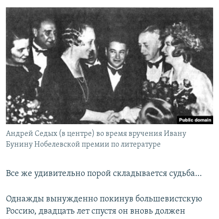
Андрей Седых (в центре) во время вручения Ивану
Бунину Нобелевской премии по литературе
Все же удивительно порой складывается судьба…
Однажды вынужденно покинув большевистскую
Россию, двадцать лет спустя он вновь должен