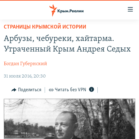
Доступность
ссылки
Вернуться
СТРАНИЦЫ КРЫМСКОЙ ИСТОРИИ
к
НОВОСТИ
Арбузы, чебуреки, хайтарма.
основному
СПЕЦПРОЕКТЫ
содержанию
Утраченный Крым Андрея Седых
ВОДА
Вернутся
ГРУЗ 200
к
Богдан Губернский
ИСТОРИЯ
КАРТА ВОЕННЫХ ОБЪЕКТОВ КРЫМА
главной
31 июля 2016, 20:30
ЕЩЕ
11 ЛЕТ ОККУПАЦИИ КРЫМА. 11 ИСТОРИЙ СОПРОТИВЛЕНИЯ
навигации
Вернутся
РАДІО СВОБОДА
ИНТЕРАКТИВ
Поделиться
Читать без VPN
к
КАК ОБОЙТИ БЛОКИРОВКУ
ИНФОГРАФИКА
поиску
ТЕЛЕПРОЕКТ КРЫМ.РЕАЛИИ
Українською
СОВЕТЫ ПРАВОЗАЩИТНИКОВ
Qırımtatar
ПРОПАВШИЕ БЕЗ ВЕСТИ