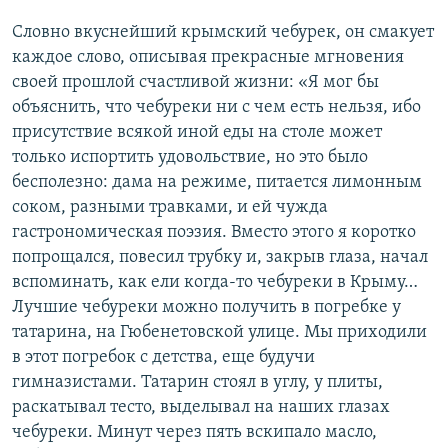
Словно вкуснейший крымский чебурек, он смакует
каждое слово, описывая прекрасные мгновения
своей прошлой счастливой жизни: «Я мог бы
объяснить, что чебуреки ни с чем есть нельзя, ибо
присутствие всякой иной еды на столе может
только испортить удовольствие, но это было
бесполезно: дама на режиме, питается лимонным
соком, разными травками, и ей чужда
гастрономическая поэзия. Вместо этого я коротко
попрощался, повесил трубку и, закрыв глаза, начал
вспоминать, как ели когда-то чебуреки в Крыму…
Лучшие чебуреки можно получить в погребке у
татарина, на Гюбенетовской улице. Мы приходили
в этот погребок с детства, еще будучи
гимназистами. Татарин стоял в углу, у плиты,
раскатывал тесто, выделывал на наших глазах
чебуреки. Минут через пять вскипало масло,