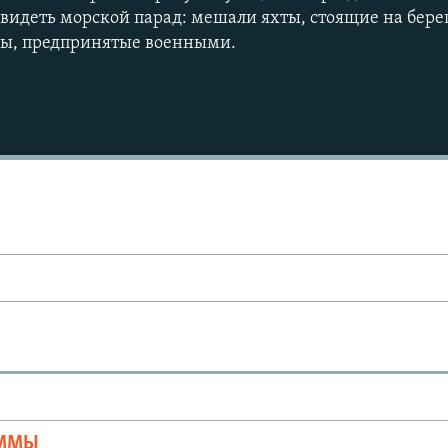
увидеть морской парад: мешали яхты, стоящие на берег
ы, предпринятые военными.
Ы
АММЫ