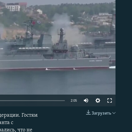
able
2:05
Загрузить
дерации. Гостям
EMBED
анта с
ались, что не