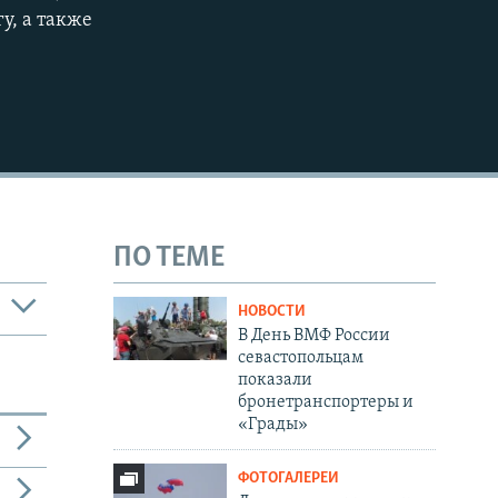
у, а также
ПО ТЕМЕ
НОВОСТИ
В День ВМФ России
севастопольцам
показали
бронетранспортеры и
«Грады»
ФОТОГАЛЕРЕИ