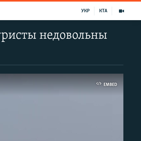
УКР
КТА
туристы недовольны
EMBED