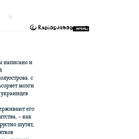
ы написано и
й
олуострова
.
с
асоряет мозги
 украинцев
держивают его
нтства
,
– как
рустно шутят,
сятков