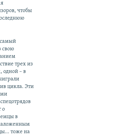
ая
изоров, чтобы
 последнюю
 самый
в свою
ванием
ствие трех из
 одной – в
выиграли
ив цикла. Эти
ыми
 спецотрядов
 о
немцы в
 наложенным
ы... тоже на