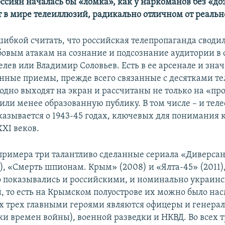
ссиян началась бы «ломка», как у наркоманов без «до
т в мире телеиллюзий, радикально отличном от реальн
шибкой считать, что российская телепропаганда своди
бовым атакам на сознание и подсознание аудитории в с
лев или Владимир Соловьев. Есть в ее арсенале и зна
нные приемы, прежде всего связанные с десятками те
одно выходят на экран и рассчитаны не только на «пр
 или менее образованную публику. В том числе – и тел
казывается о 1943-45 годах, ключевых для понимания
ХI веков.
примера три талантливо сделанные сериала «Диверсан
), «Смерть шпионам. Крым» (2008) и «Ялта-45» (2011)
 показывались и российскими, и номинально украин
, то есть на Крымском полуострове их можно было нас
сех трех главными героями являются офицеры и генер
ки времен войны), военной разведки и НКВД. Во всех т