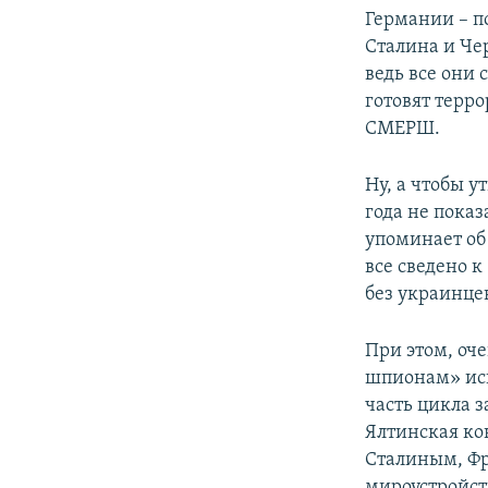
Германии – п
Сталина и Че
ведь все они 
готовят терр
СМЕРШ.
Ну, а чтобы 
года не показ
упоминает об
все сведено к
без украинцев
При этом, оч
шпионам» ис
часть цикла з
Ялтинская ко
Сталиным, Фр
мироустройств