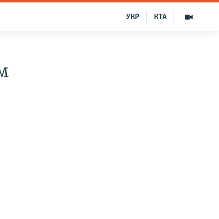
УКР
КТА
м