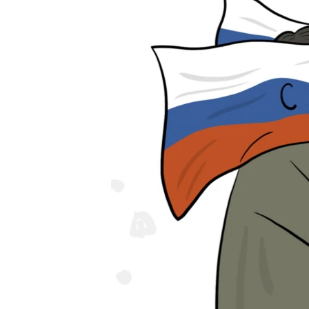
ПОБЕДИТЕЛЕЙ НЕ СУДЯТ?
КРЫМ.НЕПОКОРЕННЫЙ
ELIFBE
УКРАИНСКАЯ ПРОБЛЕМА КРЫМА