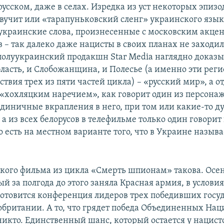
русском, даже в селах. Изредка из уст некоторых эпиз
вучит или «тарапуньковский сленг» украинского язык
краинские слова, произнесенные с московским акце
 – так далеко даже нацисты в своих планах не заходил
олуукраинский продакшн Star Media наглядно доказыв
ласть, и Слобожанщина, и Полесье (а именно эти рег
твия трех из пяти частей цикла) – «русский мир», а 
 «хохляцким наречием», как говорит один из персона
 единичные вкрапления в него, при том или какие-то д
, а из всех белорусов в телефильме только один говорит
о есть на местном варианте того, что в Украине называ
кого фильма из цикла «Смерть шпионам» такова. Осень
й за полгода до этого заняла Красная армия, в услови
готовится конференция лидеров трех победивших госуд
британии. А то, что грядет победа Объединенных Нац
никто. Единственный шанс, который остается у нацист