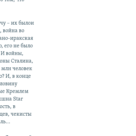
чу – их былои
 война во
рано-иракская
, его не было
 И войны,
роны Сталина,
 млн человек
? И, в конце
оловину
ные Кремлем
кшна Star
сть, в
цев, чекисты
ль...