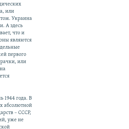
одических
а, или
нтом. Украина
и. А здесь
ает, что и
ионы являются
отдельные
жей первого
урачки, или
 на
ется
 1944 года. В
ях абсолютной
арств – СССР,
ий, уже не
ской