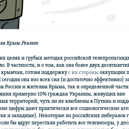
ля Крым.Реалии
их целях и грубых методах российской телепропаганд
о. В частности, и о том, как она более двух десятилети
 крымчан, готовя поддержку
с их стороны
оккупации п
 сегодня она изо всех сил (и достаточно эффективно) з
м России и жителям Крыма, так и определенной части
лияния примерно 10% граждан Украины, живущих вне
ых территорий, чуть ли не влюблены в Путина и под
акие цифры дают практически все социологические аге
так и западные). Некоторые из российских либералов г
 если бы вдруг перестали работать все телевизоры, у де