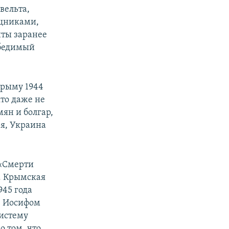
вельта,
ощниками,
нты заранее
обедимый
Крыму 1944
кто даже не
ян и болгар,
ря, Украина
 «Смерти
. Крымская
945 года
е Иосифом
истему
о том, что