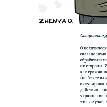
Специально д
О политическ
сказано немал
обрабатывала
их стороны. И
как граждана
(не без ее в
оккупированн
действия – т
украинские, 
что в случае,