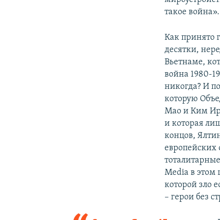
такое война».
Как принято г
десятки, нер
Вьетнаме, кот
война 1980-19
никогда? И п
которую Объе
Мао и Ким Ир
и которая лиш
концов, Ялти
европейских 
тоталитарные
Media в этом 
которой зло 
– герои без с