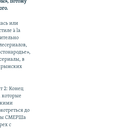
зы», потому
ого.
лась или
тиле à la
чительно
лесериалов,
остонародье»,
есериалы, в
 крымских
т 2: Конец
, которые
скими
мотреться до
алы СМЕРШа
рех с