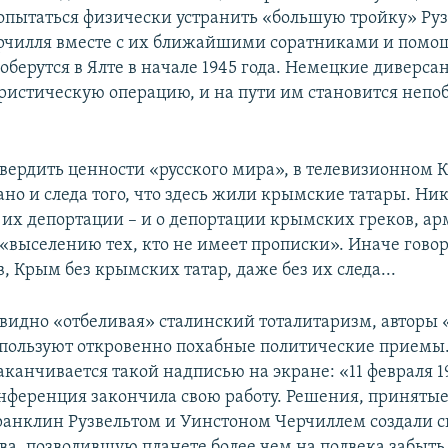
опытаться физически устранить «большую тройку» Руз
рчилля вместе с их ближайшими соратниками и пом
соберутся в Ялте в начале 1945 года. Немецкие диверса
ористическую операцию, и на пути им становится неп
утвердить ценности «русского мира», в телевизионном 
ано и следа того, что здесь жили крымские татары. Ни
 их депортации – и о депортации крымских греков, арм
 «выселению тех, кто не имеет прописки». Иначе гово
, Крым без крымских татар, даже без их следа...
евидно «отбеливая» сталинский тоталитаризм, авторы
пользуют откровенно похабные политические приемы
аканчивается такой надписью на экране: «11 февраля 1
нференция закончила свою работу. Решения, приняты
анклин Рузвельтом и Уинстоном Черчиллем создали с
а, позволившую планете более чем на полвека забыть 