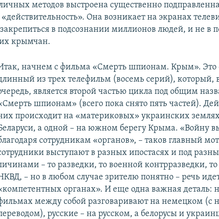
ичных методов выстроена существенно подправленн
 «действительность». Она возникает на экранах телев
 закрепиться в подсознании миллионов людей, и не в
мих крымчан.
Итак, начнем с фильма «Смерть шпионам. Крым». Это
длинный из трех телефильм (восемь серий), который, 
очередь, является второй частью цикла под общим наз
«Смерть шпионам» (всего пока снято пять частей). Дей
них происходит на «материковых» украинских землях,
Беларуси, а одной – на южном берегу Крыма. «Войну 
благодаря сотрудникам «органов», – таков главный мот
сотрудники выступают в разных ипостасях и под разн
личинами – то разведки, то военной контрразведки, то
НКВД, – но в любом случае зрителю понятно – речь идет
«компетентных органах». И еще одна важная деталь: 
фильмах между собой разговаривают на немецком (с
переводом), русские – на русском, а белорусы и украинц