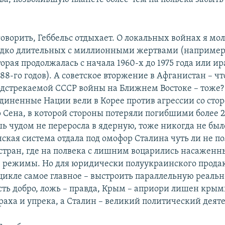
оворить, Геббельс отдыхает. О локальных войнах я мол
едко длительных с миллионными жертвами (например,
орая продолжалась с начала 1960-х до 1975 года или и
88-го годов). А советское вторжение в Афганистан – что
одстрекаемой СССР войны на Ближнем Востоке – тоже?
диненные Нации вели в Корее против агрессии со сто
 Сена, в которой стороны потеряли погибшими более 2
ь чудом не переросла в ядерную, тоже никогда не было
нская система отдала под омофор Сталина чуть ли не п
стран, где на полвека с лишним воцарились насажен
 режимы. Но для юридически полуукраинского прода
цикле самое главное – выстроить параллельную реально
есть добро, ложь – правда, Крым – априори лишен крым
траха и упрека, а Сталин – великий политический деяте