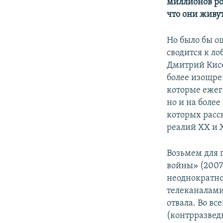
миллионов ро
что они живу
Но было бы о
сводится к ло
Дмитрий Кисе
более изощре
которые ежег
но и на более
которых расс
реалий ХХ и Х
Возьмем для 
войны» (2007
неоднократно
телеканалами
отвала. Во в
(контрразвед