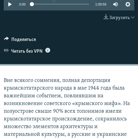
0:00
1:09:59
ПРИСОЕДИНЯЙТЕСЬ!
ПОБЕДИТЕЛЕЙ НЕ СУДЯТ?
КРЫМ.НЕПОКОРЕННЫЙ
Загрузить
ELIFBE
УКРАИНСКАЯ ПРОБЛЕМА КРЫМА
Поделиться
Все сайты RFE/RL
Читать без VPN
Вне всякого сомнения, полная депортация
крымскотатарского народа в мае 1944 года была
важнейшим событием, повлиявшим на
возникновение советского «крымского мифа». На
полуострове свыше 90% всех топонимов имели
крымскотатарское происхождение, сохранилось
множество элементов архитектуры и
материальной культуры, а русские и украинские