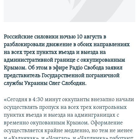
ПРИСОЕДИНЯЙТЕСЬ!
ПОБЕДИТЕЛЕЙ НЕ СУДЯТ?
КРЫМ.НЕПОКОРЕННЫЙ
ELIFBE
Российские силовики ночью 10 августа в
УКРАИНСКАЯ ПРОБЛЕМА КРЫМА
разблокировали движение в обоих направлениях
Все сайты RFE/RL
на всех трех пунктах въезда и выезда на
административной границе с оккупированным
Крымом. Об этом в эфире Радіо Свобода заявил
представитель Государственной пограничной
службы Украины Олег Слободян.
«Сегодня в 4:30 минут оккупанты внезапно начали
осуществлять пропуск на всех трех контрольных
пунктах въезда и выезда на админграницах с
временно окупованным Крымом. Оформление
осуществляется крайне медленно, но тем не менее
и «Каланчак», и «Чонгар», и «Чаплинка» работают