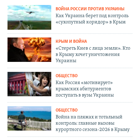
ВОЙНА РОССИИ ПРОТИВ УКРАИНЫ
Как Украина берет под контроль
«сухопутный коридор» в Крым
КРЫМ И ВОЙНА
«Стереть Киев с лица земли». Кто
в Крыму хочет уничтожения
Украины
ОБЩЕСТВО
Как Россия «мотивирует»
крымских абитуриентов
поступать в вузы Украины
ОБЩЕСТВО
Война на пляжах и тотальный
контроль: главные вызовы
курортного сезона-2026 в Крыму