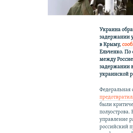
Украина обра
задержании у
в Крыму,
соо
Ельченко. По
между Россие
задержании в
украинской р
Федеральная с
предотвратил
были критич
полуострова. 
управление р
российский п