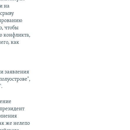
и на
 срыву
лированию
о, чтобы
ю конфликта,
его, как
и заявления
олуострове",
".
ление
президент
винения
ак же нелепо