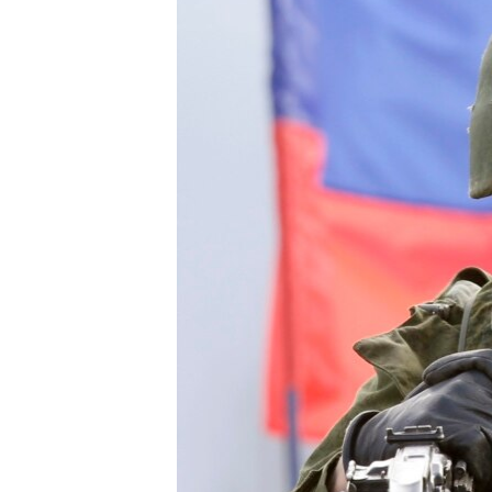
ПОБЕДИТЕЛЕЙ НЕ СУДЯТ?
КРЫМ.НЕПОКОРЕННЫЙ
ELIFBE
УКРАИНСКАЯ ПРОБЛЕМА КРЫМА