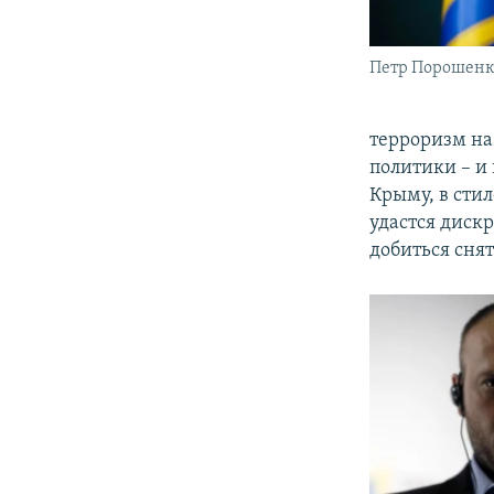
Петр Порошен
терроризм на
политики – и
Крыму, в стил
удастся диск
добиться сня