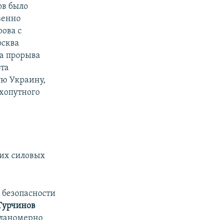
ов было
венно
ова с
осква
за прорыва
эта
ую Украину,
ухопутного
ких силовых
 безопасности
Турчинов
планомерно