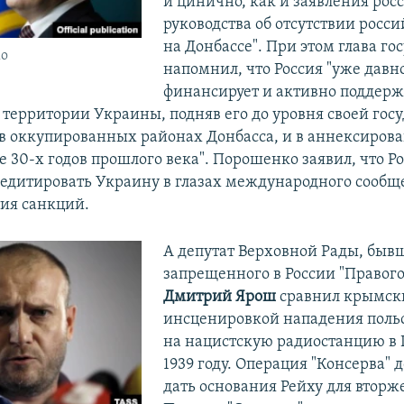
и цинично, как и заявления рос
руководства об отсутствии росс
на Донбассе". При этом глава го
ко
напомнил, что Россия "уже давн
финансирует и активно поддерж
 территории Украины, подняв его до уровня своей гос
 в оккупированных районах Донбасса, и в аннексиров
е 30-х годов прошлого века". Порошенко заявил, что Р
редитировать Украину в глазах международного сообщ
тия санкций.
А депутат Верховной Рады, быв
запрещенного в России "Правого
Дмитрий Ярош
сравнил крымски
инсценировкой нападения поль
на нацистскую радиостанцию в 
1939 году. Операция "Консерва" 
дать основания Рейху для вторж