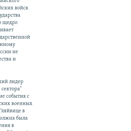
сийского
ийских войск
сударства
о щедро
ивает
ударственной
анному
оссии не
ества и
ший лидер
 сектора"
е события с
ских военных
Гляйвице в
должна была
ения в