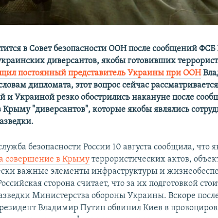
тится в Совет безопасности ООН после сообщений ФСБ 
краинских диверсантов, якобы готовивших террорис
бщил постоянный представитель Украины при ООН
Вла
 словам дипломата, этот вопрос сейчас рассматриваетс
й и Украиной резко обострились накануне после сооб
 Крыму "диверсантов", которые якобы являлись сотру
азведки.
лужба безопасности России 10 августа сообщила, что 
а совершение в Крыму
террористических актов, объе
ески важные элементы инфраструктуры и жизнеобесп
Российская сторона считает, что за их подготовкой стои
азведки Министерства обороны Украины. Вскоре после
резидент Владимир Путин обвинил Киев в провоциро