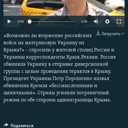
ПРИСОЕДИНЯЙТЕСЬ!
ПОБЕДИТЕЛЕЙ НЕ СУДЯТ?
КРЫМ.НЕПОКОРЕННЫЙ
0:00
2:00
ELIFBE
Загрузить
«Возможно ли вторжение российских
УКРАИНСКАЯ ПРОБЛЕМА КРЫМА
войск на материковую Украину из
Все сайты RFE/RL
Крыма?» – спросили у жителей столиц России и
Украины корреспонденты Крым.Реалии. Россия
обвинила Украину в отправке диверсионной
группы с целью проведения терактов в Крыму.
Президент Украины Петр Порошенко назвал
обвинения Кремля «бессмысленными и
циничными». Страны усилили пограничный
режим по обе стороны админграницы Крыма.
Поделиться