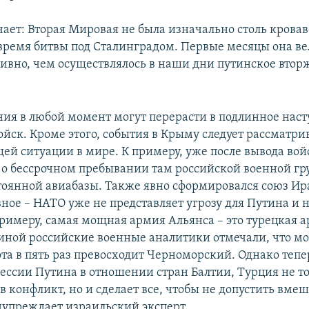
ает: Вторая Мировая не была изначально столь кровав
 время битвы под Сталинградом. Первые месяцы она ве
ивно, чем осуществлялось в наши дни путинское втор
ия в любой момент могут перерасти в подлинное нас
йск. Кроме этого, события в Крыму следует рассматрив
щей ситуации в мире. К примеру, уже после вывода вой
 о бессрочном пребывании там российской военной гр
тоянной авиабазы. Также явно сформировался союз Ир
вное – НАТО уже не представляет угрозу для Путина и 
примеру, самая мощная армия Альянса – это турецкая а
иной российские военные аналитики отмечали, что м
та в пять раз превосходит Черноморский. Однако тепер
рессии Путина в отношении стран Балтии, Турция не то
 конфликт, но и сделает все, чтобы не допустить вме
едупреждает израильский эксперт.