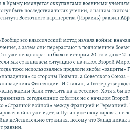
е в Крыму именуется оккупантами военными учениям
могут быть последствия таких учений, с нашим сайтом
ститута Восточного партнерства (Израиль) раввин
Авр
«Вообще это классический метод начала войны: вначал
учения, а затем они перерастают в полноценные боевы
Так уже неоднократно было в истории 20-го и даже 21-г
если мы сравниваем ситуацию с началом Второй Миро
тогда тоже использовались предлоги якобы «защиты» 
«нападения» со стороны Польши, а Советского Союза –
«нападения» Финляндии. И Сталин, и Гитлер утвержда
«вынуждены были ответить на агрессию». Хотя я бы п
сравнивать сегодняшние события не с началом Второй
со «Странной войной» между Францией и Германией.
мировая война уже идет, и Путин уже оккупировал неск
йна действительно странная, потому что Запад никак н
ет раввин.