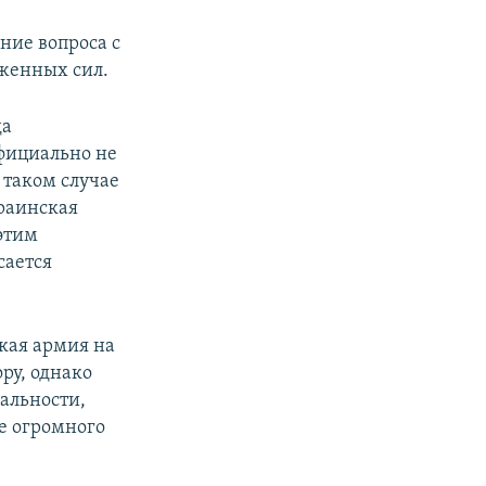
ние вопроса с
женных сил.
да
фициально не
 таком случае
краинская
этим
сается
ская армия на
ру, однако
еальности,
е огромного