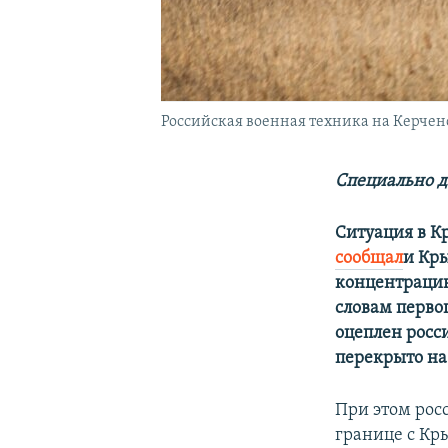
Российская военная техника на Керчен
Специально д
Ситуация в К
сообщал
и Кры
концентрацию
словам перво
оцеплен росс
перекрыто на
При этом рос
границе с Кр