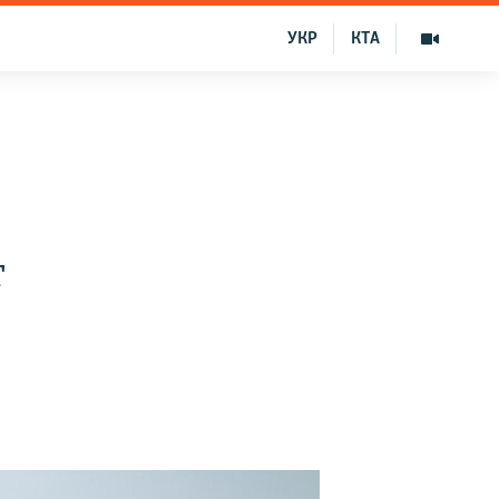
УКР
КТА
т