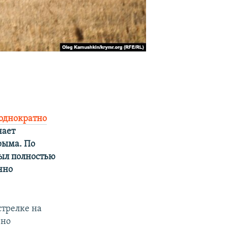
однократно
чает
рыма. По
ыл полностью
чно
стрелке на
ьно