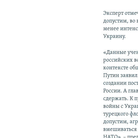
Эксперт отмеч
допустим, во
менее интенс
Украину.
«Данные учен
российских во
контексте об
Путин заявил
создании пос
России. А гла
сдержать. К 
войны с Укра
турецкого фло
допустим, аг
вмешиваться в
НАТО», ­– пр