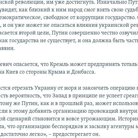
нской революции, им уже достигнута. Изначально Пут
увидят, как близкий к ним народ смог взять свою судьб
емократическое, свободное от коррупции государство. 
, и он уже может не опасаться влияния украинской р
асается второй цели, Путин совершенно честно озвучил 
ак государства не существует, и она должна быть част
аввин.
вич опасается, что Кремль может предпринять тоталь
на Киев со стороны Крыма и Донбасса.
астся отрезать Украину от моря и закончить операцию 
есть вероятность, что Запад в принципе не успеет среа
 тому же Путин, как и в прошлый раз, может использов
сли к этому добавить организацию провокаций внутри
ой сценарий становится и вовсе угрожающим. Истори
ла, что организацию беспорядков и засылку агентуры
достаточно легко», – предостерегает он.