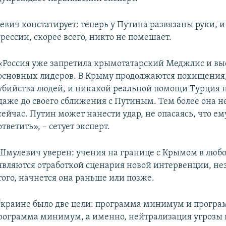
вич констатирует: теперь у Путина развязаны руки, и
рессии, скорее всего, никто не помешает.
«Россия уже запретила крымотатарский Меджлис и выс
основных лидеров. В Крыму продолжаются похищения,
убийства людей, и никакой реальной помощи Турция 
даже до своего сближения с Путиным. Тем более она н
сейчас. Путин может нанести удар, не опасаясь, что ем
ответить», – сетует эксперт.
Шмулевич уверен: учения на границе с Крымом в любо
являются отработкой сценария новой интервенции, не
того, начнется она раньше или позже.
Украине было две цели: программа минимум и програ
ограмма минимум, а именно, нейтрализация угрозы 