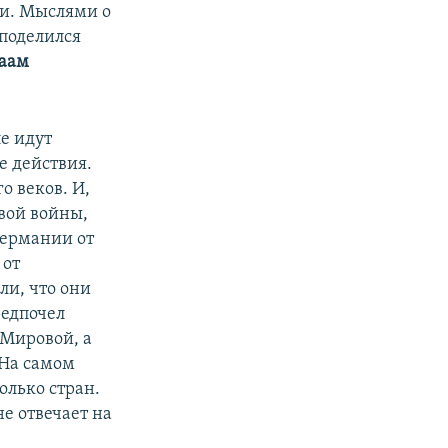
и. Мыслями о
 поделился
аам
е идут
е действия.
о веков. И,
вой войны,
Германии от
 от
ли, что они
редпочел
 Мировой, а
 На самом
олько стран.
е отвечает на