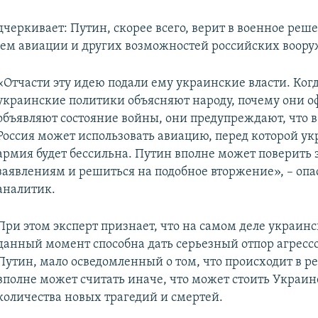
черкивает: Путин, скорее всего, верит в военное реше
ем авиации и других возможностей российских воору
«Отчасти эту идею подали ему украинские власти. Ког
украинские политики объясняют народу, почему они о
объявляют состояние войны, они предупреждают, что в
Россия может использовать авиацию, перед которой у
армия будет бессильна. Путин вполне может поверить 
заявлениям и решиться на подобное вторжение», – опа
аналитик.
При этом эксперт признает, что на самом деле украин
данный момент способна дать серьезный отпор агрессо
Путин, мало осведомленный о том, что происходит в р
вполне может считать иначе, что может стоить Украин
количества новых трагедий и смертей.