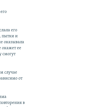
 его
лала его
 пытки и
не оказывала
е окажет ее
у смогут
м случае
зависимо от
мма
повторения в