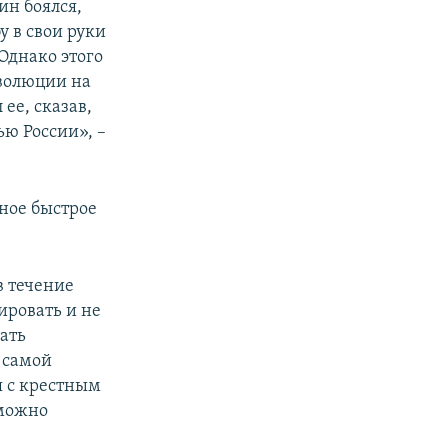
ин боялся,
у в свои руки
Однако этого
еволюции на
ее, сказав,
ью России», –
ное быстрое
в течение
гировать и не
ать
 самой
я с крестным
 можно