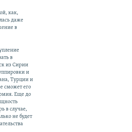
ой, как,
лась даже
жение в
тупление
ать в
ск из Сирии
уппировки и
ана, Турции и
не сможет его
рмия. Еще до
ощность
ь в случае,
лько не будет
шательства