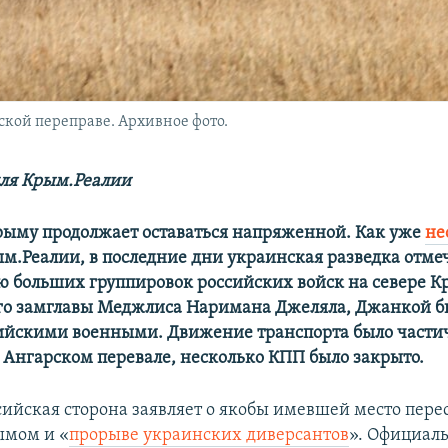
ской переправе. Архивное фото.
ля Крым.Реалии
рыму продолжает оставаться напряженной. Как уже
не
м.Реалии, в последние дни украинская разведка отме
 больших группировок российских войск на севере К
го замглавы Меджлиса Наримана Джеляла, Джанкой б
ийскими военными. Движение транспорта было части
 Ангарском перевале, несколько КПП было закрыто.
сийская сторона заявляет о якобы имевшей место пере
ымом и «
прорыве украинских диверсантов
». Официал