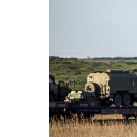
ПОБЕДИТЕЛЕЙ НЕ СУДЯТ?
КРЫМ.НЕПОКОРЕННЫЙ
ELIFBE
УКРАИНСКАЯ ПРОБЛЕМА КРЫМА