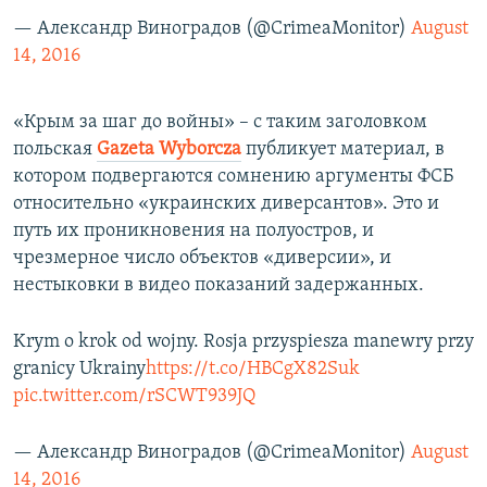
— Александр Виноградов (@CrimeaMonitor)
August
14, 2016
«Крым за шаг до войны» – с таким заголовком
польская
Gazeta Wyborcza
публикует материал, в
котором подвергаются сомнению аргументы ФСБ
относительно «украинских диверсантов». Это и
путь их проникновения на полуостров, и
чрезмерное число объектов «диверсии», и
нестыковки в видео показаний задержанных.
Krym o krok od wojny. Rosja przyspiesza manewry przy
granicy Ukrainy
https://t.co/HBCgX82Suk
pic.twitter.com/rSCWT939JQ
— Александр Виноградов (@CrimeaMonitor)
August
14, 2016