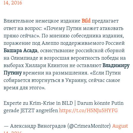
14, 2016
Влиятельное немецкое издание
Вild
предлагает
ответ на вопрос: «Почему Путин может атаковать
прямо сейчас». По мнению собеседника издания,
поражение под Алеппо поддерживаемого Россией
Башара Асада
, освистывание российской сборной
на Олимпиаде и возросшая вероятность победы на
выборах Хиллари Клинтон не оставляют
Владимиру
Путину
времени на размышления. «Если Путин
собирается вторгнуться в Украину, сейчас самое
время для этого».
Experte zu Krim-Krise in BILD | Darum könnte Putin
gerade JETZT angreifen
https://t.co/H5NJu5HYFG
— Александр Виноградов (@CrimeaMonitor)
August