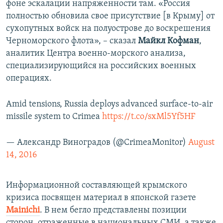
фоне эскалации напряженности там. «Россия
полностью обновила свое присутствие [в Крыму] от
сухопутных войск на полуострове до воскрешения
Черноморского флота», – сказал
Майкл Кофман
,
аналитик Центра военно-морского анализа,
специализирующийся на российских военных
операциях.
Amid tensions, Russia deploys advanced surface-to-air
missile system to Crimea
https://t.co/sxMl5Yf5HF
— Александр Виноградов (@CrimeaMonitor)
August
14, 2016
Информационной составляющей крымского
кризиса посвящен материал в японской газете
Мainichi
. В нем бегло представлены позиции
сторон, отраженные в национальных СМИ, а также