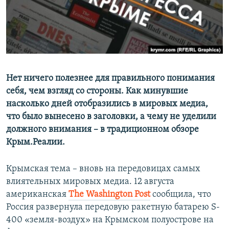
ПРИСОЕДИНЯЙТЕСЬ!
ПОБЕДИТЕЛЕЙ НЕ СУДЯТ?
КРЫМ.НЕПОКОРЕННЫЙ
ELIFBE
УКРАИНСКАЯ ПРОБЛЕМА КРЫМА
Все сайты RFE/RL
Нет ничего полезнее для правильного понимания
себя, чем взгляд со стороны. Как минувшие
насколько дней отобразились в мировых медиа,
что было вынесено в заголовки, а чему не уделили
должного внимания – в традиционном обзоре
Крым.Реалии.
Крымская тема – вновь на передовицах самых
влиятельных мировых медиа. 12 августа
американская
The
Washington
Post
сообщила, что
Россия развернула передовую ракетную батарею S-
400 «земля-воздух» на Крымском полуострове на