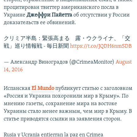
процитирован твиттер американского посла в
Украине
Джеффри Пайетта
об отсутствии у России
доказательств ее обвинений.
クリミア半島：緊張高まる 露・ウクライナ、「交
戦」巡り情報戦 - 毎日新聞
https://t.co/JQDH6nmSDB
— Александр Виноградов (@CrimeaMonitor)
August
14, 2016
Испанская
Еl Мundo
публикует статью с заголовком
«Россия и Украина похоронили мир в Крыму». По
мнению газеты, сохранение мира на востоке
Украины стало менее важным, чем мир в Крыму. В
статье приводятся ссылки на заявления сторон.
Rusia y Ucrania entierran la paz en Crimea