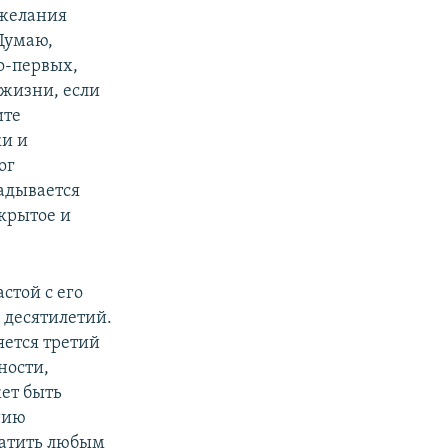
 желания
Думаю,
о-первых,
 жизни, если
ите
ки и
ог
адывается
крытое и
стой с его
 десятилетий.
яется третий
ности,
ет быть
нию
ратить любым