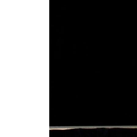
ПОБЕДИТЕЛЕЙ НЕ СУДЯТ?
КРЫМ.НЕПОКОРЕННЫЙ
ELIFBE
УКРАИНСКАЯ ПРОБЛЕМА КРЫМА