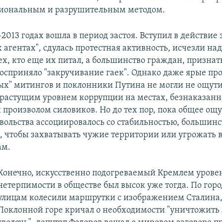
иональным и разрушительным методом.
–2013 годах вошла в период застоя. Вступил в действие 
 агентах", сдулась протестная активность, исчезли на
х, кто еще их питал, а большинство граждан, признать
осприняло "закручивание гаек". Однако даже ярые пр
ых" митингов и поклонники Путина не могли не ощут
 растущим уровнем коррупции на местах, безнаказан
 произволом силовиков. Но до тех пор, пока общее ощ
вольства ассоциировалось со стабильностью, большинс
м, чтобы захватывать чужие территории или угрожать 
ам.
Конечно, искусственно подогреваемый Кремлем уровен
нетерпимости в обществе был высок уже тогда. По гор
улицам колесили маршрутки с изображением Сталина,
Поклонной горе кричал о необходимости "уничтожить