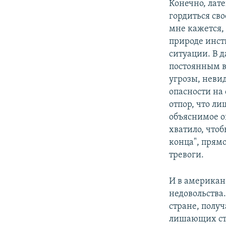
Конечно, лат
гордиться сво
мне кажется,
природе инст
ситуации. В 
постоянным 
угрозы, неви
опасности на
отпор, что ли
объяснимое о
хватило, что
конца", прям
тревоги.
И в американ
недовольства.
стране, полу
лишающих сти