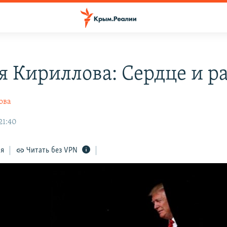
я Кириллова: Сердце и р
ова
21:40
ся
Читать без VPN