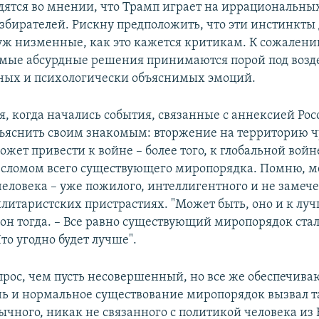
дятся во мнении, что Трамп играет на иррациональны
збирателей. Рискну предположить, что эти инстинкты 
 уж низменные, как это кажется критикам. К сожалени
самые абсурдные решения принимаются порой под воз
ных и психологически объяснимых эмоций.
я, когда начались события, связанные с аннексией Ро
бъяснить своим знакомым: вторжение на территорию 
ожет привести к войне – более того, к глобальной войн
 сломом всего существующего миропорядка. Помню, м
 человека – уже пожилого, интеллигентного и не замеч
илитаристских пристрастиях. "Может быть, оно и к луч
он тогда. – Все равно существующий миропорядок стал
то угодно будет лучше".
прос, чем пусть несовершенный, но все же обеспечив
 и нормальное существование миропорядок вызвал т
ычного, никак не связанного с политикой человека из