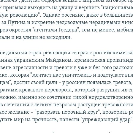
сволочь", депутат Федоров вещал о мировом заговоре п
и призывал выходить на улицу и вершить "национальн
ную революцию". Однако россияне, даже в большинств
 за Путина и искренне недовольные нерадивыми чин
ров окрестил "агентами Госдепа", тем не менее, мобил
лали и на улицы не выходили.
оидальный страх революции сыграл с российскими вл
анная украинским Майданом, кремлевская пропаганд
ень агрессивности и тревоги в уже и без того расколо
ке, которая "мечтает нас уничтожить и подступает вп
м", достиг своей цели – у россиян появилась тревога,
врагами кровавого переворота, который разрушит их 
зможно, именно это сочетание тихой неудовлетворенно
я в сочетании с легким неврозом растущей тревожности
ое желание – "разорвать порочный круг", проверить р
упать мир на прочность, нанести "упреждающий удар"