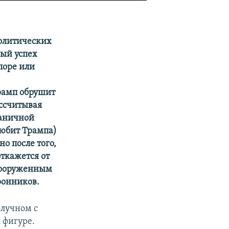
олитических
ый успех
поре или
рамп обрушит
ссчитывая
раничной
любит Трампа)
о после того,
откажется от
евооруженным
ронников.
олучном с
 фигуре.