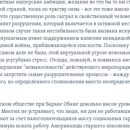
ентные имперские амбиции, желание во что бы то ни с
ей страной, тоска по чувству силы – все это тоже имело
 что существенную роль сыграл и свойственный челов
инкт разрушения, который включается в затяжной не
данном случае такая нестабильность была вызвана иску
внушаемым извне поддержанием иллюзии невидимой,
димой войны, приближающейся опасности. Поскольку
 самом деле не было, этой виртуальной угрозе невозмо
шь усугубляло стресс. Отсюда, пожалуй, и появилось 
щущение "невыносимости" действующего миропорядка
бы запустить самые разрушительные процессы – жажду
ого, но определенного столкновения вместо неопредел
ском обществе при Бараке Обаме довольно высок уров
 Многих не устраивает, что люди, ни дня не работавши
чают за счет налогоплательщиков массу социальных га
мула искать работу. Американцы старшего поколени