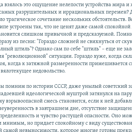
да взялось это ощущение нелепости устройства мира и
 самых разрушительных и иррациональных перемен? 
ло трагическое сочетание нескольких обстоятельств. В
ипе устроены так, что не ценят даже самой спокойной
тановится слишком привычной и предсказуемой. Помн
азу из песни: "Гораздо сложней не свихнуться от ску
лный штиль"? Однако сам по себе "штиль" – еще не зал
я "революционной" ситуации. Гораздо хуже, когда скл
тоя, когда к затяжной размеренности примешивается с
 вялотекущее недовольство.
мы помним по истории СССР, даже унылый советский за
надоевшей идеологической муштрой затянулся на пару
у взрывоопасной смесь становится, если к ней добавл
неуверенность в завтрашнем дне, отсутствие защищен
пределенность и чувство растущей опасности. Оно мож
 мнимым, но придает спокойному с виду существова
 самой невыносимости, которое многие готовы прек