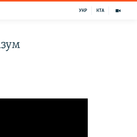
УКР
КТА
азум