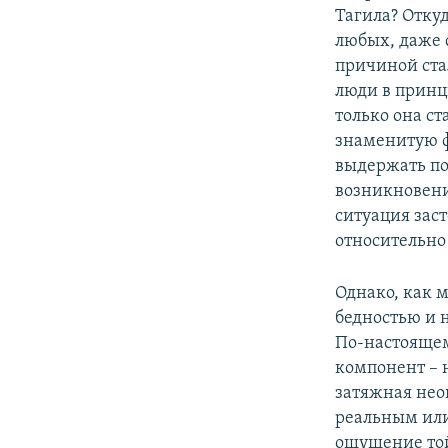
Тагила? Отку
любых, даже
причиной ста
люди в принц
только она с
знаменитую фр
выдержать по
возникновени
ситуация зас
относительно
Однако, как 
бедностью и 
По-настоящем
компонент – 
затяжная нео
реальным или
ощущение той