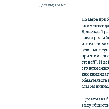
Дональд Трамп
По мере приб
комментаторо
Дональда Тра
среди россий
интеллектуал
всю ныне сущ
при этом, как
стеной". И д
его возможной
как кандидат 
обязательств
глазом видно
При этом наб
виду обществ