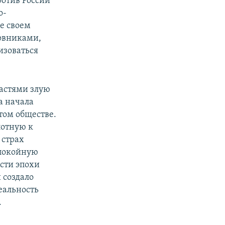
ротив России
о-
е своем
овниками,
изоваться
астями злую
а начала
том обществе.
лотную к
 страх
спокойную
сти эпохи
 создало
еальность
.