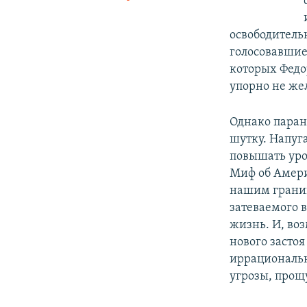
освободитель
голосовавшие
которых Федо
упорно не же
Однако паран
шутку. Напуг
повышать уров
Миф об Амери
нашим граница
затеваемого 
жизнь. И, во
нового засто
иррациональн
угрозы, прощ