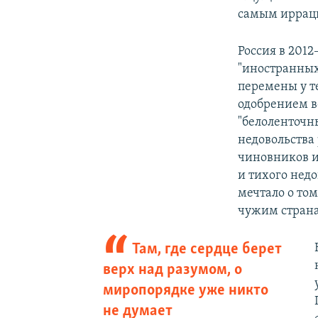
самым иррац
Россия в 2012
"иностранных
перемены у те
одобрением в
"белоленточн
недовольства
чиновников и
и тихого недо
мечтало о то
чужим стран
Там, где сердце берет
верх над разумом, о
миропорядке уже никто
не думает