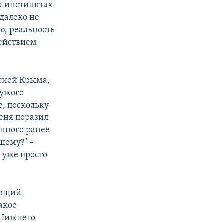
х инстинктах
далеко не
ю, реальность
действием
ссией Крыма,
чужого
е, поскольку
еня поразил
енного ранее
шему?" –
 уже просто
ающий
акое
 Нижнего