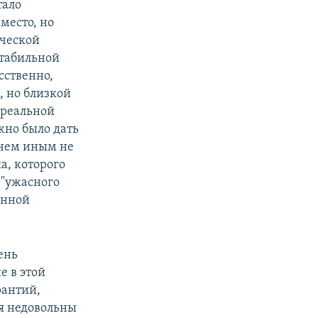
тало
 место, но
еческой
стабильной
сственно,
 но близкой
 реальной
жно было дать
ничем иным не
, которого
 "ужасного
енной
ень
е в этой
рантий,
я недовольны