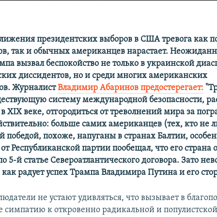
лижения президентских выборов в США тревога как п
в, так и обычных американцев нарастает. Неожиданн
мпа вызвал беспокойство не только в украинской диас
ских диссидентов, но и среди многих американских
ов. Журналист
Владимир Абаринов предостерегает:
"Т
ествующую систему международной безопасности, ра
 в XIX веке, отгородиться от треволнений мира за пог
ействительно: больше самих американцев (тех, кто не 
 победой, похоже, напуганы в странах Балтии, особенн
от Республиканской партии пообещал, что его страна 
 по 5-й статье Североатлантического договора. Зато н
, как радует успех Трампа Владимира Путина и его сто
людатели не устают удивляться, что вызывает в благоп
е симпатию к откровенно радикальной и популистской