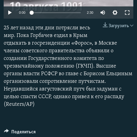
ПРИСОЕДИНЯЙТЕСЬ!
ПОБЕДИТЕЛЕЙ НЕ СУДЯТ?
0:00
2:30
КРЫМ.НЕПОКОРЕННЫЙ
Загрузить
25 лет назад эти дни потрясли весь
ELIFBE
мир. Пока Горбачев ездил в Крым
УКРАИНСКАЯ ПРОБЛЕМА КРЫМА
отдыхать в госрезиденции «Форос», в Москве
Все сайты RFE/RL
члены советского правительства объявили о
создании Государственного комитета по
чрезвычайному положению (ГКЧП). Высшие
органы власти РСФСР во главе с Борисом Ельциным
организовали сопротивление путчистам.
Неудавшийся августовский путч был задуман с
целью спасти СССР, однако привел к его распаду
(Reuters/AP)
Поделиться