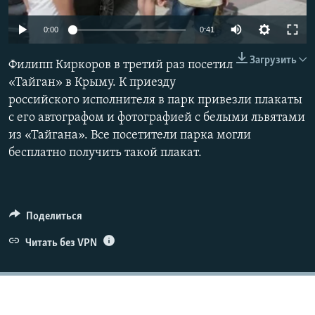
ПРИСОЕДИНЯЙТЕСЬ!
ПОБЕДИТЕЛЕЙ НЕ СУДЯТ?
0:00
0:41
КРЫМ.НЕПОКОРЕННЫЙ
Загрузить
ELIFBE
Филипп Киркоров в третий раз посетил
«Тайган» в Крыму. К приезду
УКРАИНСКАЯ ПРОБЛЕМА КРЫМА
российского исполнителя в парк привезли плакаты
Все сайты RFE/RL
с его автографом и фотографией с белыми львятами
из «Тайгана». Все посетители парка могли
бесплатно получить такой плакат.
Поделиться
Читать без VPN