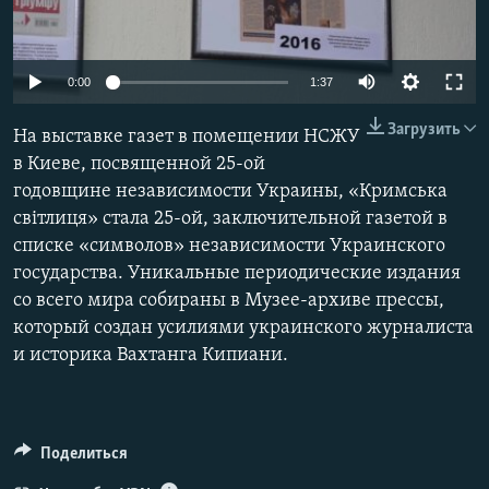
ПРИСОЕДИНЯЙТЕСЬ!
ПОБЕДИТЕЛЕЙ НЕ СУДЯТ?
КРЫМ.НЕПОКОРЕННЫЙ
0:00
1:37
ELIFBE
Загрузить
На выставке газет в помещении НСЖУ
УКРАИНСКАЯ ПРОБЛЕМА КРЫМА
в Киеве, посвященной 25-ой
Все сайты RFE/RL
годовщине независимости Украины, «Кримська
світлиця» стала 25-ой, заключительной газетой в
списке «символов» независимости Украинского
государства. Уникальные периодические издания
со всего мира собираны в Музее-архиве прессы,
который создан усилиями украинского журналиста
и историка Вахтанга Кипиани.
Поделиться