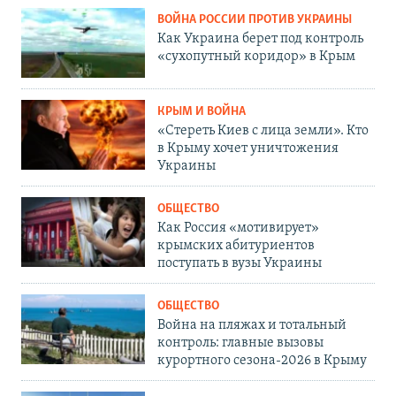
ВОЙНА РОССИИ ПРОТИВ УКРАИНЫ
Как Украина берет под контроль
«сухопутный коридор» в Крым
КРЫМ И ВОЙНА
«Стереть Киев с лица земли». Кто
в Крыму хочет уничтожения
Украины
ОБЩЕСТВО
Как Россия «мотивирует»
крымских абитуриентов
поступать в вузы Украины
ОБЩЕСТВО
Война на пляжах и тотальный
контроль: главные вызовы
курортного сезона-2026 в Крыму