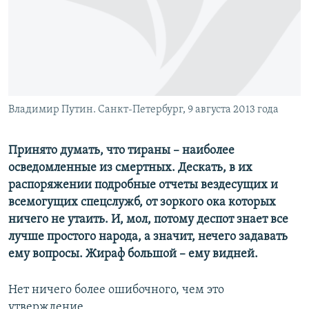
ПРИСОЕДИНЯЙТЕСЬ!
ПОБЕДИТЕЛЕЙ НЕ СУДЯТ?
КРЫМ.НЕПОКОРЕННЫЙ
ELIFBE
УКРАИНСКАЯ ПРОБЛЕМА КРЫМА
Все сайты RFE/RL
Владимир Путин. Санкт-Петербург, 9 августа 2013 года
Принято думать, что тираны – наиболее
осведомленные из смертных. Дескать, в их
распоряжении подробные отчеты вездесущих и
всемогущих спецслужб, от зоркого ока которых
ничего не утаить. И, мол, потому деспот знает все
лучше простого народа, а значит, нечего задавать
ему вопросы. Жираф большой – ему видней.
Нет ничего более ошибочного, чем это
утверждение.