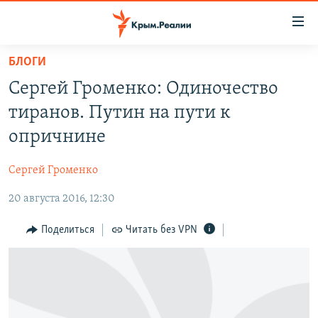
Доступность
ссылки
Вернуться
БЛОГИ
к
НОВОСТИ
Сергей Громенко: Одиночество
основному
СПЕЦПРОЕКТЫ
содержанию
тиранов. Путин на пути к
ВОДА
Вернутся
ГРУЗ 200
опричнине
к
ИСТОРИЯ
КАРТА ВОЕННЫХ ОБЪЕКТОВ КРЫМА
главной
Сергей Громенко
ЕЩЕ
11 ЛЕТ ОККУПАЦИИ КРЫМА. 11 ИСТОРИЙ СОПРОТИВЛЕНИЯ
навигации
Вернутся
20 августа 2016, 12:30
РАДІО СВОБОДА
ИНТЕРАКТИВ
к
КАК ОБОЙТИ БЛОКИРОВКУ
ИНФОГРАФИКА
Поделиться
Читать без VPN
поиску
ТЕЛЕПРОЕКТ КРЫМ.РЕАЛИИ
Українською
СОВЕТЫ ПРАВОЗАЩИТНИКОВ
Qırımtatar
ПРОПАВШИЕ БЕЗ ВЕСТИ