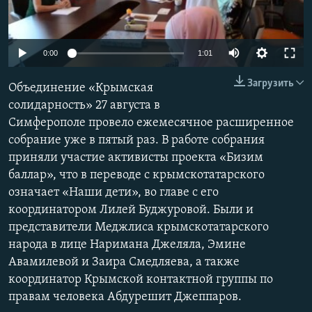
ПРИСОЕДИНЯЙТЕСЬ!
ПОБЕДИТЕЛЕЙ НЕ СУДЯТ?
КРЫМ.НЕПОКОРЕННЫЙ
0:00
1:01
ELIFBE
Загрузить
Объединение «Крымская
УКРАИНСКАЯ ПРОБЛЕМА КРЫМА
солидарность» 27 августа в
Все сайты RFE/RL
Симферополе провело ежемесячное расширенное
собрание уже в пятый раз. В работе собрания
приняли участие активисты проекта «Бизим
баллар», что в переводе с крымскотатарского
означает «Наши дети», во главе с его
координатором Лилей Буджуровой. Были и
представители Меджлиса крымскотатарского
народа в лице Наримана Джеляла, Эмине
Авамилевой и Заира Смедляева, а также
координатор Крымской контактной группы по
правам человека Абдурешит Джеппаров.