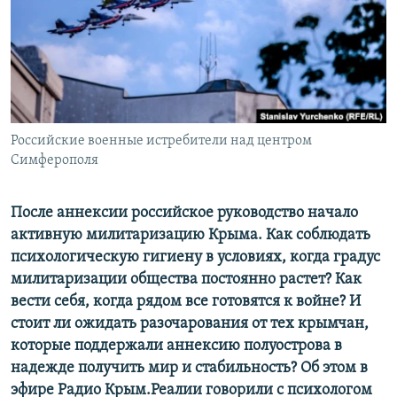
ПРИСОЕДИНЯЙТЕСЬ!
ПОБЕДИТЕЛЕЙ НЕ СУДЯТ?
КРЫМ.НЕПОКОРЕННЫЙ
ELIFBE
УКРАИНСКАЯ ПРОБЛЕМА КРЫМА
Все сайты RFE/RL
Российские военные истребители над центром
Симферополя
После аннексии российское руководство начало
активную милитаризацию Крыма. Как соблюдать
психологическую гигиену в условиях, когда градус
милитаризации общества постоянно растет? Как
вести себя, когда рядом все готовятся к войне? И
стоит ли ожидать разочарования от тех крымчан,
которые поддержали аннексию полуострова в
надежде получить мир и стабильность? Об этом в
эфире Радио Крым.Реалии говорили с психологом