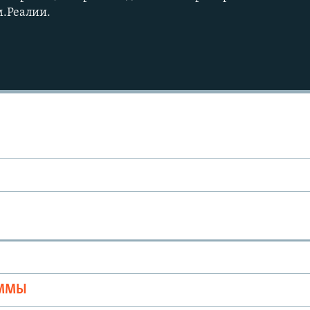
.Реалии.
Ы
АММЫ