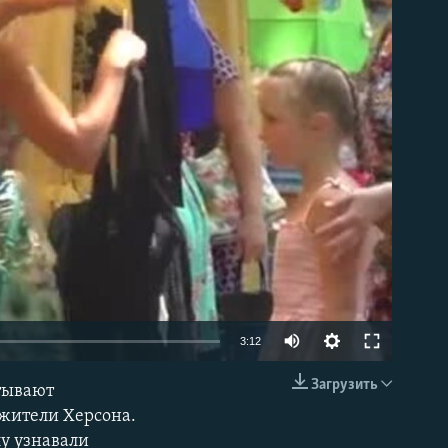
able
3:12
Загрузить
атывают
EMBED
жители Херсона.
у узнавали